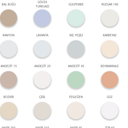
GÖCEK
BAL BUĞU
GÜLPEMBE
RÜZGAR 140
TURKUAZI
KANYON
LAVANTA
NİL YEŞİLİ
KARBEYAZ
ANDEZİT 15
ANDEZİT 20
ANDEZİT 45
BEHRAMKALE
BOZKIR
ÇİSİL
FESLEĞEN
GÜZ
HASIR 260
HASIR 310
HASIR 40
ITIR 60