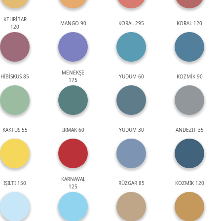
KEHRİBAR
MANGO 90
KORAL 295
KORAL 120
120
MENEKŞE
HİBİSKUS 85
YUDUM 60
KOZMİK 90
175
KAKTÜS 55
IRMAK 60
YUDUM 30
ANDEZİT 35
KARNAVAL
IŞILTI 150
RÜZGAR 85
KOZMİK 120
125