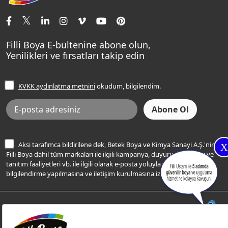
İletişim Bilgilerimiz
Tavan Boyaları
Renk Danışma
Momento Tek
Şampanya Rengi
Ev Bakım ve Hobi Boyaları
Filli Ustam
Sentomaxx Sentetik Boya
Haki Rengi
Yatak Odası Renkleri
Sıkça Sorulan Sorular
Sentomaxx İpeksi Mat
Filli Boya E-bültenine abone olun,
Açık Mavi Rengi
Yenilikleri ve fırsatları takip edin
Ücretsiz Yalıtım Keşif Hizmeti
Momento Life
Bej Rengi
İşlem Rehberi
Frezya Rengi
KVKK aydınlatma metnini
okudum, bilgilendim.
Bilgi Toplumu Hizmetleri
İnternet Sitesi Kullanım Koşulları
KVKK Talep Formu
KVKK Aydınlatma Metni
Aksi tarafımca bildirilene dek, Betek Boya ve Kimya Sanayi A.Ş.'nin
X
Filli Boya dahil tüm markaları ile ilgili kampanya, duyuru, hizmetler ve
tanıtım faaliyetleri vb. ile ilgili olarak e-posta yoluyla şahsıma
bilgilendirme yapılmasına ve iletişim kurulmasına izin veriyorum.
© Filli Boya 2026. Tüm Hakları Saklıdır.