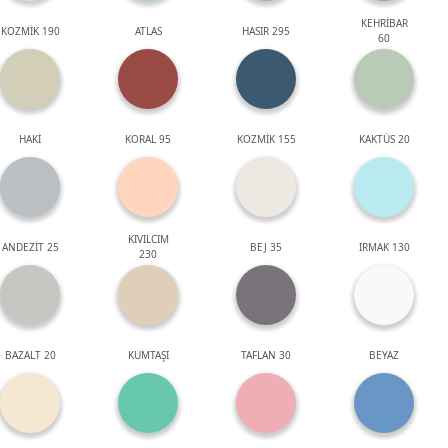
KEHRİBAR
KOZMİK 190
ATLAS
HASIR 295
60
HAKİ
KORAL 95
KOZMİK 155
KAKTÜS 20
KIVILCIM
ANDEZİT 25
BEJ 35
IRMAK 130
230
BAZALT 20
KUMTAŞI
TAFLAN 30
BEYAZ