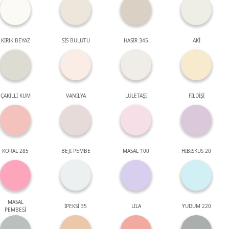
KIRIK BEYAZ
SİS BULUTU
HASIR 345
AKİ
ÇAKILLI KUM
VANİLYA
LÜLETAŞI
FİLDİŞİ
KORAL 285
BEJİ PEMBE
MASAL 100
HİBİSKUS 20
MASAL
İPEKSİ 35
LİLA
YUDUM 220
PEMBESİ