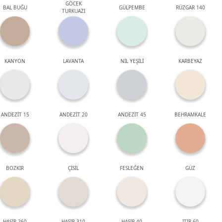
GÖCEK
BAL BUĞU
GÜLPEMBE
RÜZGAR 140
TURKUAZI
KANYON
LAVANTA
NİL YEŞİLİ
KARBEYAZ
ANDEZİT 15
ANDEZİT 20
ANDEZİT 45
BEHRAMKALE
BOZKIR
ÇİSİL
FESLEĞEN
GÜZ
HASIR 260
HASIR 310
HASIR 40
ITIR 60