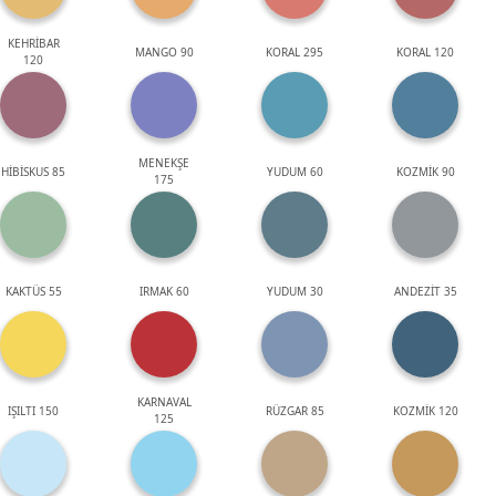
KEHRİBAR
MANGO 90
KORAL 295
KORAL 120
120
MENEKŞE
HİBİSKUS 85
YUDUM 60
KOZMİK 90
175
KAKTÜS 55
IRMAK 60
YUDUM 30
ANDEZİT 35
KARNAVAL
IŞILTI 150
RÜZGAR 85
KOZMİK 120
125