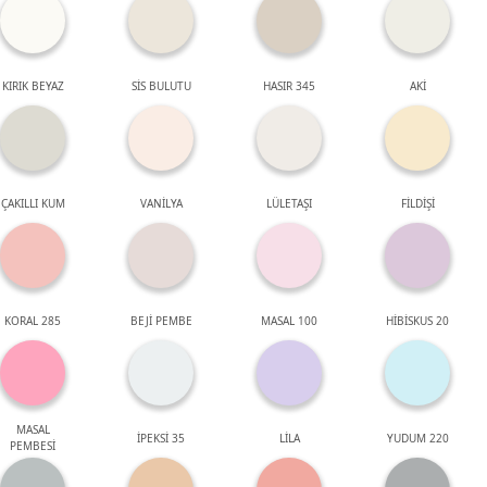
KIRIK BEYAZ
SİS BULUTU
HASIR 345
AKİ
ÇAKILLI KUM
VANİLYA
LÜLETAŞI
FİLDİŞİ
KORAL 285
BEJİ PEMBE
MASAL 100
HİBİSKUS 20
MASAL
İPEKSİ 35
LİLA
YUDUM 220
PEMBESİ