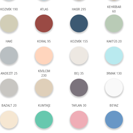
KEHRİBAR
KOZMİK 190
ATLAS
HASIR 295
60
HAKİ
KORAL 95
KOZMİK 155
KAKTÜS 20
KIVILCIM
ANDEZİT 25
BEJ 35
IRMAK 130
230
BAZALT 20
KUMTAŞI
TAFLAN 30
BEYAZ