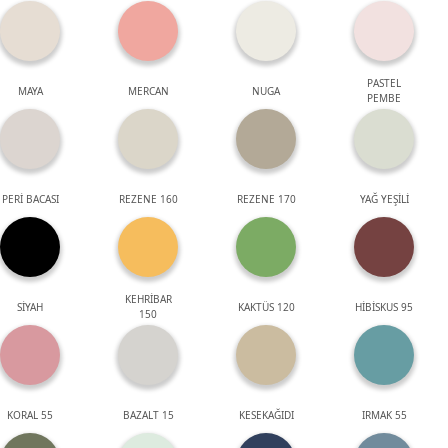
PASTEL
MAYA
MERCAN
NUGA
PEMBE
PERİ BACASI
REZENE 160
REZENE 170
YAĞ YEŞİLİ
KEHRİBAR
SİYAH
KAKTÜS 120
HİBİSKUS 95
150
KORAL 55
BAZALT 15
KESEKAĞIDI
IRMAK 55