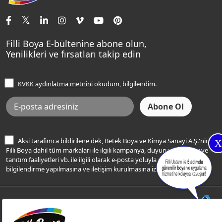
İletişim Bilgilerimiz
Tavan Boyaları
Renk Danışma
Momento Tek
Şampanya Rengi
Ev Bakım ve Hobi Boyaları
Filli Ustam
Sentomaxx Sentetik Boya
Haki Rengi
Yatak Odası Renkleri
Sıkça Sorulan Sorular
Sentomaxx İpeksi Mat
Filli Boya E-bültenine abone olun,
Açık Mavi Rengi
Yenilikleri ve fırsatları takip edin
Ücretsiz Yalıtım Keşif Hizmeti
Momento Life
Bej Rengi
İşlem Rehberi
Frezya Rengi
KVKK aydınlatma metnini
okudum, bilgilendim.
Bilgi Toplumu Hizmetleri
İnternet Sitesi Kullanım Koşulları
KVKK Talep Formu
KVKK Aydınlatma Metni
Aksi tarafımca bildirilene dek, Betek Boya ve Kimya Sanayi A.Ş.'nin
X
Filli Boya dahil tüm markaları ile ilgili kampanya, duyuru, hizmetler ve
tanıtım faaliyetleri vb. ile ilgili olarak e-posta yoluyla şahsıma
bilgilendirme yapılmasına ve iletişim kurulmasına izin veriyorum.
© Filli Boya 2026. Tüm Hakları Saklıdır.