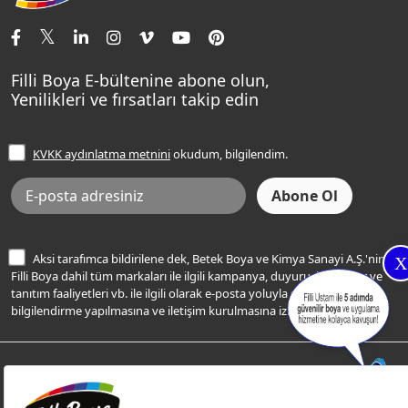
İletişim Bilgilerimiz
Tavan Boyaları
Renk Danışma
Momento Tek
Şampanya Rengi
Ev Bakım ve Hobi Boyaları
Filli Ustam
Sentomaxx Sentetik Boya
Haki Rengi
Yatak Odası Renkleri
Sıkça Sorulan Sorular
Sentomaxx İpeksi Mat
Filli Boya E-bültenine abone olun,
Açık Mavi Rengi
Yenilikleri ve fırsatları takip edin
Ücretsiz Yalıtım Keşif Hizmeti
Momento Life
Bej Rengi
İşlem Rehberi
Frezya Rengi
KVKK aydınlatma metnini
okudum, bilgilendim.
Bilgi Toplumu Hizmetleri
İnternet Sitesi Kullanım Koşulları
KVKK Talep Formu
KVKK Aydınlatma Metni
Aksi tarafımca bildirilene dek, Betek Boya ve Kimya Sanayi A.Ş.'nin
X
Filli Boya dahil tüm markaları ile ilgili kampanya, duyuru, hizmetler ve
tanıtım faaliyetleri vb. ile ilgili olarak e-posta yoluyla şahsıma
bilgilendirme yapılmasına ve iletişim kurulmasına izin veriyorum.
© Filli Boya 2026. Tüm Hakları Saklıdır.