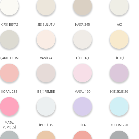
KIRIK BEYAZ
SİS BULUTU
HASIR 345
AKİ
ÇAKILLI KUM
VANİLYA
LÜLETAŞI
FİLDİŞİ
KORAL 285
BEJİ PEMBE
MASAL 100
HİBİSKUS 20
MASAL
İPEKSİ 35
LİLA
YUDUM 220
PEMBESİ