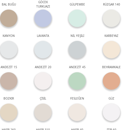
GÖCEK
BAL BUĞU
GÜLPEMBE
RÜZGAR 140
TURKUAZI
KANYON
LAVANTA
NİL YEŞİLİ
KARBEYAZ
ANDEZİT 15
ANDEZİT 20
ANDEZİT 45
BEHRAMKALE
BOZKIR
ÇİSİL
FESLEĞEN
GÜZ
HASIR 260
HASIR 310
HASIR 40
ITIR 60