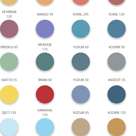
KEHRİBAR
MANGO 90
KORAL 295
KORAL 120
120
MENEKŞE
HİBİSKUS 85
YUDUM 60
KOZMİK 90
175
KAKTÜS 55
IRMAK 60
YUDUM 30
ANDEZİT 35
KARNAVAL
IŞILTI 150
RÜZGAR 85
KOZMİK 120
125