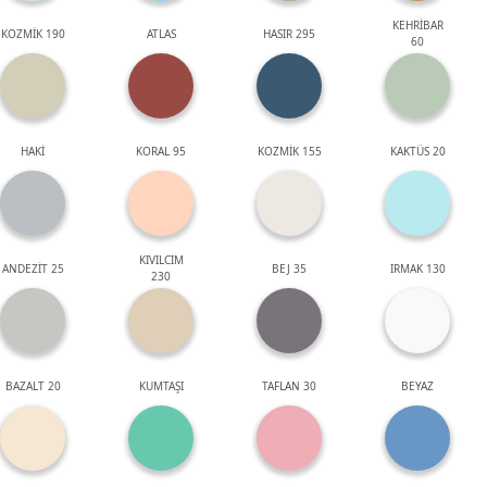
KEHRİBAR
KOZMİK 190
ATLAS
HASIR 295
60
HAKİ
KORAL 95
KOZMİK 155
KAKTÜS 20
KIVILCIM
ANDEZİT 25
BEJ 35
IRMAK 130
230
BAZALT 20
KUMTAŞI
TAFLAN 30
BEYAZ