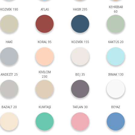
KEHRİBAR
KOZMİK 190
ATLAS
HASIR 295
60
HAKİ
KORAL 95
KOZMİK 155
KAKTÜS 20
KIVILCIM
ANDEZİT 25
BEJ 35
IRMAK 130
230
BAZALT 20
KUMTAŞI
TAFLAN 30
BEYAZ