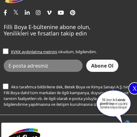
İletişim Bilgilerimiz
Tavan Boyaları
Renk Danışma
Momento Tek
Şampanya Rengi
Ev Bakım ve Hobi Boyaları
Filli Ustam
Sentomaxx Sentetik Boya
Haki Rengi
Yatak Odası Renkleri
Sıkça Sorulan Sorular
Sentomaxx İpeksi Mat
Filli Boya E-bültenine abone olun,
Açık Mavi Rengi
Yenilikleri ve fırsatları takip edin
Ücretsiz Yalıtım Keşif Hizmeti
Momento Life
Bej Rengi
İşlem Rehberi
Frezya Rengi
KVKK aydınlatma metnini
okudum, bilgilendim.
Bilgi Toplumu Hizmetleri
İnternet Sitesi Kullanım Koşulları
KVKK Talep Formu
KVKK Aydınlatma Metni
Aksi tarafımca bildirilene dek, Betek Boya ve Kimya Sanayi A.Ş.'nin
X
Filli Boya dahil tüm markaları ile ilgili kampanya, duyuru, hizmetler ve
tanıtım faaliyetleri vb. ile ilgili olarak e-posta yoluyla şahsıma
bilgilendirme yapılmasına ve iletişim kurulmasına izin veriyorum.
© Filli Boya 2026. Tüm Hakları Saklıdır.