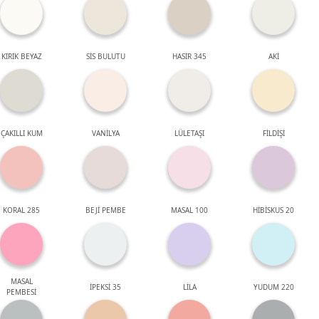
KIRIK BEYAZ
SİS BULUTU
HASIR 345
AKİ
ÇAKILLI KUM
VANİLYA
LÜLETAŞI
FİLDİŞİ
KORAL 285
BEJİ PEMBE
MASAL 100
HİBİSKUS 20
MASAL
İPEKSİ 35
LİLA
YUDUM 220
PEMBESİ