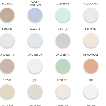
GÖCEK
BAL BUĞU
GÜLPEMBE
RÜZGAR 140
TURKUAZI
KANYON
LAVANTA
NİL YEŞİLİ
KARBEYAZ
ANDEZİT 15
ANDEZİT 20
ANDEZİT 45
BEHRAMKALE
BOZKIR
ÇİSİL
FESLEĞEN
GÜZ
HASIR 260
HASIR 310
HASIR 40
ITIR 60