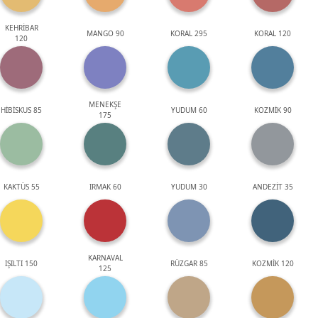
KEHRİBAR
MANGO 90
KORAL 295
KORAL 120
120
MENEKŞE
HİBİSKUS 85
YUDUM 60
KOZMİK 90
175
KAKTÜS 55
IRMAK 60
YUDUM 30
ANDEZİT 35
KARNAVAL
IŞILTI 150
RÜZGAR 85
KOZMİK 120
125