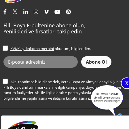
İletişim Bilgilerimiz
Tavan Boyaları
Renk Danışma
Momento Tek
Şampanya Rengi
Ev Bakım ve Hobi Boyaları
Filli Ustam
Sentomaxx Sentetik Boya
Haki Rengi
Yatak Odası Renkleri
Sıkça Sorulan Sorular
Sentomaxx İpeksi Mat
Filli Boya E-bültenine abone olun,
Açık Mavi Rengi
Yenilikleri ve fırsatları takip edin
Ücretsiz Yalıtım Keşif Hizmeti
Momento Life
Bej Rengi
İşlem Rehberi
Frezya Rengi
KVKK aydınlatma metnini
okudum, bilgilendim.
Bilgi Toplumu Hizmetleri
İnternet Sitesi Kullanım Koşulları
KVKK Talep Formu
KVKK Aydınlatma Metni
Aksi tarafımca bildirilene dek, Betek Boya ve Kimya Sanayi A.Ş.'nin
X
Filli Boya dahil tüm markaları ile ilgili kampanya, duyuru, hizmetler ve
tanıtım faaliyetleri vb. ile ilgili olarak e-posta yoluyla şahsıma
bilgilendirme yapılmasına ve iletişim kurulmasına izin veriyorum.
© Filli Boya 2026. Tüm Hakları Saklıdır.