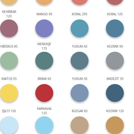
KEHRİBAR
MANGO 90
KORAL 295
KORAL 120
120
MENEKŞE
HİBİSKUS 85
YUDUM 60
KOZMİK 90
175
KAKTÜS 55
IRMAK 60
YUDUM 30
ANDEZİT 35
KARNAVAL
IŞILTI 150
RÜZGAR 85
KOZMİK 120
125