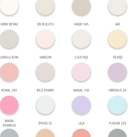
KIRIK BEYAZ
SİS BULUTU
HASIR 345
AKİ
ÇAKILLI KUM
VANİLYA
LÜLETAŞI
FİLDİŞİ
KORAL 285
BEJİ PEMBE
MASAL 100
HİBİSKUS 20
MASAL
İPEKSİ 35
LİLA
YUDUM 220
PEMBESİ