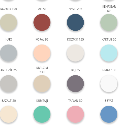
KEHRİBAR
KOZMİK 190
ATLAS
HASIR 295
60
HAKİ
KORAL 95
KOZMİK 155
KAKTÜS 20
KIVILCIM
ANDEZİT 25
BEJ 35
IRMAK 130
230
BAZALT 20
KUMTAŞI
TAFLAN 30
BEYAZ