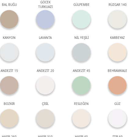
GÖCEK
BAL BUĞU
GÜLPEMBE
RÜZGAR 140
TURKUAZI
KANYON
LAVANTA
NİL YEŞİLİ
KARBEYAZ
ANDEZİT 15
ANDEZİT 20
ANDEZİT 45
BEHRAMKALE
BOZKIR
ÇİSİL
FESLEĞEN
GÜZ
HASIR 260
HASIR 310
HASIR 40
ITIR 60