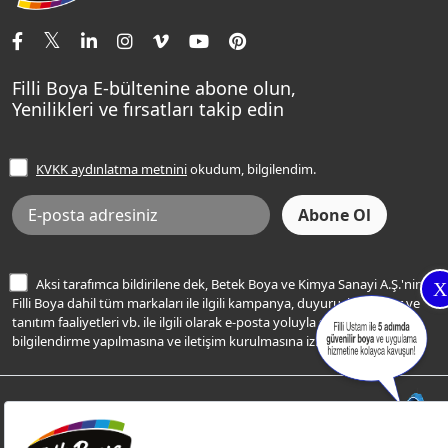
İletişim Bilgilerimiz
Tavan Boyaları
Renk Danışma
Momento Tek
Şampanya Rengi
Ev Bakım ve Hobi Boyaları
Filli Ustam
Sentomaxx Sentetik Boya
Haki Rengi
Yatak Odası Renkleri
Sıkça Sorulan Sorular
Sentomaxx İpeksi Mat
Filli Boya E-bültenine abone olun,
Açık Mavi Rengi
Yenilikleri ve fırsatları takip edin
Ücretsiz Yalıtım Keşif Hizmeti
Momento Life
Bej Rengi
İşlem Rehberi
Frezya Rengi
KVKK aydınlatma metnini
okudum, bilgilendim.
Bilgi Toplumu Hizmetleri
İnternet Sitesi Kullanım Koşulları
KVKK Talep Formu
KVKK Aydınlatma Metni
Aksi tarafımca bildirilene dek, Betek Boya ve Kimya Sanayi A.Ş.'nin
X
Filli Boya dahil tüm markaları ile ilgili kampanya, duyuru, hizmetler ve
tanıtım faaliyetleri vb. ile ilgili olarak e-posta yoluyla şahsıma
bilgilendirme yapılmasına ve iletişim kurulmasına izin veriyorum.
© Filli Boya 2026. Tüm Hakları Saklıdır.