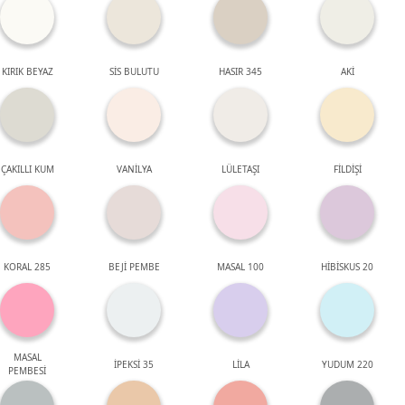
KIRIK BEYAZ
SİS BULUTU
HASIR 345
AKİ
ÇAKILLI KUM
VANİLYA
LÜLETAŞI
FİLDİŞİ
KORAL 285
BEJİ PEMBE
MASAL 100
HİBİSKUS 20
MASAL
İPEKSİ 35
LİLA
YUDUM 220
PEMBESİ