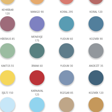
KEHRİBAR
MANGO 90
KORAL 295
KORAL 120
120
MENEKŞE
HİBİSKUS 85
YUDUM 60
KOZMİK 90
175
KAKTÜS 55
IRMAK 60
YUDUM 30
ANDEZİT 35
KARNAVAL
IŞILTI 150
RÜZGAR 85
KOZMİK 120
125