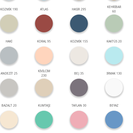
KEHRİBAR
KOZMİK 190
ATLAS
HASIR 295
60
HAKİ
KORAL 95
KOZMİK 155
KAKTÜS 20
KIVILCIM
ANDEZİT 25
BEJ 35
IRMAK 130
230
BAZALT 20
KUMTAŞI
TAFLAN 30
BEYAZ