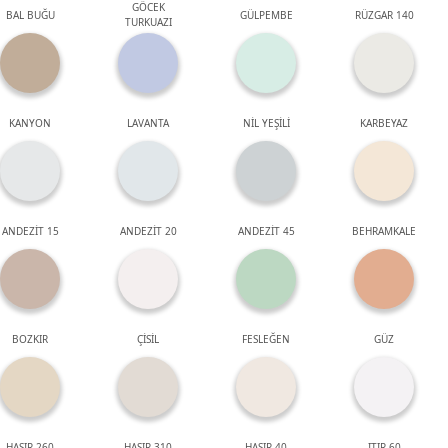
GÖCEK
BAL BUĞU
GÜLPEMBE
RÜZGAR 140
TURKUAZI
KANYON
LAVANTA
NİL YEŞİLİ
KARBEYAZ
ANDEZİT 15
ANDEZİT 20
ANDEZİT 45
BEHRAMKALE
BOZKIR
ÇİSİL
FESLEĞEN
GÜZ
HASIR 260
HASIR 310
HASIR 40
ITIR 60