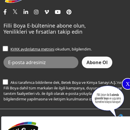
İletişim Bilgilerimiz
Tavan Boyaları
Renk Danışma
Momento Tek
Şampanya Rengi
Ev Bakım ve Hobi Boyaları
Filli Ustam
Sentomaxx Sentetik Boya
Haki Rengi
Yatak Odası Renkleri
Sıkça Sorulan Sorular
Sentomaxx İpeksi Mat
Filli Boya E-bültenine abone olun,
Açık Mavi Rengi
Yenilikleri ve fırsatları takip edin
Ücretsiz Yalıtım Keşif Hizmeti
Momento Life
Bej Rengi
İşlem Rehberi
Frezya Rengi
KVKK aydınlatma metnini
okudum, bilgilendim.
Bilgi Toplumu Hizmetleri
İnternet Sitesi Kullanım Koşulları
KVKK Talep Formu
KVKK Aydınlatma Metni
Aksi tarafımca bildirilene dek, Betek Boya ve Kimya Sanayi A.Ş.'nin
X
Filli Boya dahil tüm markaları ile ilgili kampanya, duyuru, hizmetler ve
tanıtım faaliyetleri vb. ile ilgili olarak e-posta yoluyla şahsıma
bilgilendirme yapılmasına ve iletişim kurulmasına izin veriyorum.
© Filli Boya 2026. Tüm Hakları Saklıdır.