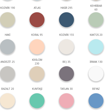
KEHRİBAR
KOZMİK 190
ATLAS
HASIR 295
60
HAKİ
KORAL 95
KOZMİK 155
KAKTÜS 20
KIVILCIM
ANDEZİT 25
BEJ 35
IRMAK 130
230
BAZALT 20
KUMTAŞI
TAFLAN 30
BEYAZ