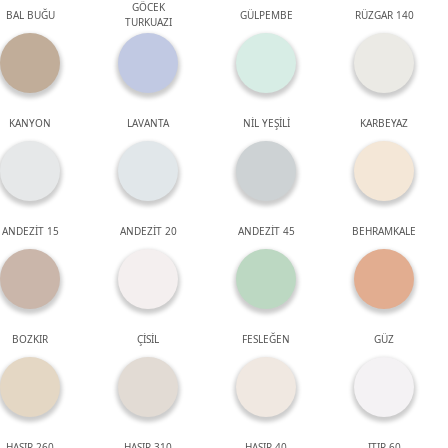
GÖCEK
BAL BUĞU
GÜLPEMBE
RÜZGAR 140
TURKUAZI
KANYON
LAVANTA
NİL YEŞİLİ
KARBEYAZ
ANDEZİT 15
ANDEZİT 20
ANDEZİT 45
BEHRAMKALE
BOZKIR
ÇİSİL
FESLEĞEN
GÜZ
HASIR 260
HASIR 310
HASIR 40
ITIR 60