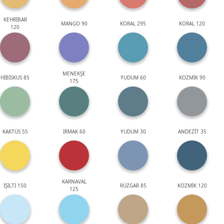
KEHRİBAR
MANGO 90
KORAL 295
KORAL 120
120
MENEKŞE
HİBİSKUS 85
YUDUM 60
KOZMİK 90
175
KAKTÜS 55
IRMAK 60
YUDUM 30
ANDEZİT 35
KARNAVAL
IŞILTI 150
RÜZGAR 85
KOZMİK 120
125