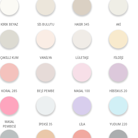
KIRIK BEYAZ
SİS BULUTU
HASIR 345
AKİ
ÇAKILLI KUM
VANİLYA
LÜLETAŞI
FİLDİŞİ
KORAL 285
BEJİ PEMBE
MASAL 100
HİBİSKUS 20
MASAL
İPEKSİ 35
LİLA
YUDUM 220
PEMBESİ