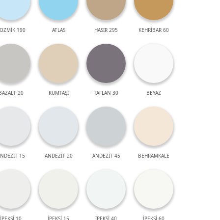
OZMİK 190
ATLAS
HASIR 295
KEHRİBAR 60
BAZALT 20
KUMTAŞI
TAFLAN 30
BEYAZ
NDEZİT 15
ANDEZİT 20
ANDEZİT 45
BEHRAMKALE
İPEKSİ 10
İPEKSİ 15
İPEKSİ 40
İPEKSİ 60