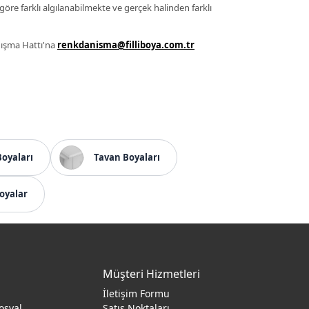
 göre farklı algılanabilmekte ve gerçek halinden farklı
anışma Hattı'na
renkdanisma@filliboya.com.tr
Boyaları
Tavan Boyaları
oyalar
Müşteri Hizmetleri
İletişim Formu
osyal
Satış Noktaları