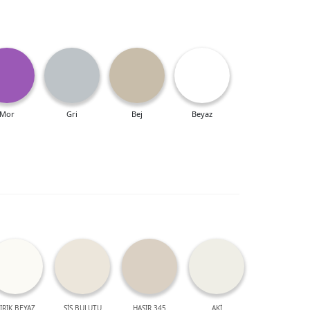
Mor
Gri
Bej
Beyaz
IRIK BEYAZ
SİS BULUTU
HASIR 345
AKİ