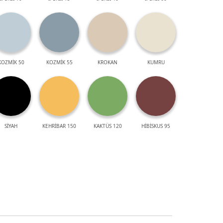
KOZMİK 50
KOZMİK 55
KROKAN
KUMRU
SİYAH
KEHRİBAR 150
KAKTÜS 120
HİBİSKUS 95