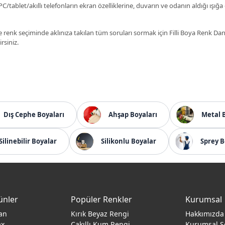
C/tablet/akıllı telefonların ekran özelliklerine, duvarın ve odanın aldığı ışığa
 renk seçiminde aklınıza takılan tüm soruları sormak için Filli Boya Renk D
irsiniz.
Dış Cephe Boyaları
Ahşap Boyaları
Metal 
Silinebilir Boyalar
Silikonlu Boyalar
Sprey B
ünler
Popüler Renkler
Kurumsal
an
Kırık Beyaz Rengi
Hakkımızda
ax
Çakıllı Kum Rengi
Kurumsal S