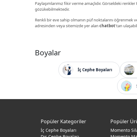
Paylaşımlarımız fikir verme amaçlıdır. Görseldeki renkler P
gözükebilmektedir.
Renkli bir eve sahip olmanın püf noktalarını öğrenmek ve
adresinden veya sitemizde yer alan
chatbot
'tan ulaşabil
Boyalar
İç Cephe Boyaları
Popüler Kategoriler
Popüler Ür
İç Cephe Boyaları
Momento Sil
Dış Cephe Boyaları
Momento M