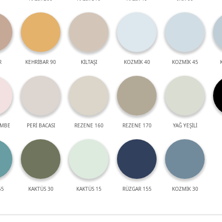
R
KEHRİBAR 90
KİLTAŞI
KOZMİK 40
KOZMİK 45
EMBE
PERİ BACASI
REZENE 160
REZENE 170
YAĞ YEŞİLİ
55
KAKTÜS 30
KAKTÜS 15
RÜZGAR 155
KOZMİK 30