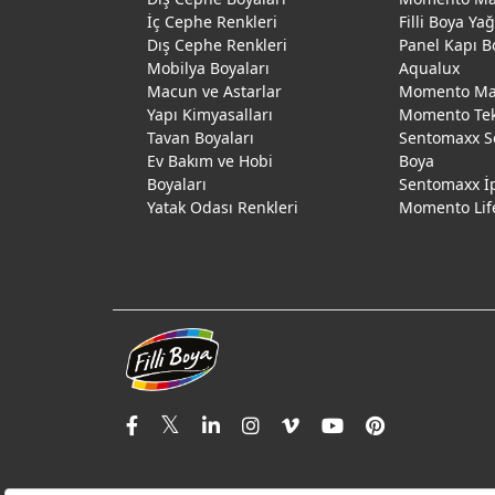
İç Cephe Renkleri
Filli Boya Ya
Dış Cephe Renkleri
Panel Kapı B
Mobilya Boyaları
Aqualux
Macun ve Astarlar
Momento Max
Yapı Kimyasalları
Momento Te
Tavan Boyaları
Sentomaxx S
Ev Bakım ve Hobi
Boya
Boyaları
Sentomaxx İ
Yatak Odası Renkleri
Momento Lif