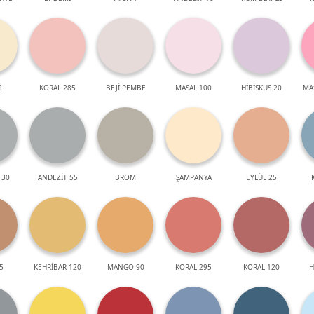
İ
KORAL 285
BEJİ PEMBE
MASAL 100
HİBİSKUS 20
MA
 30
ANDEZİT 55
BROM
ŞAMPANYA
EYLÜL 25
5
KEHRİBAR 120
MANGO 90
KORAL 295
KORAL 120
H