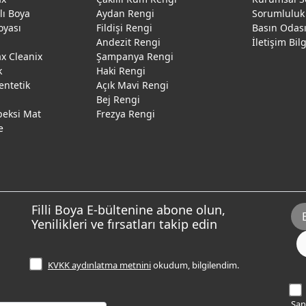
ğlı Boya
Aydan Rengi
Sorumluluk
oyası
Fildişi Rengi
Basın Odas
Andezit Rengi
İletişim Bil
 Cleanix
Şampanya Rengi
k
Haki Rengi
entetik
Açık Mavi Rengi
Bej Rengi
peksi Mat
Frezya Rengi
e
Filli Boya E-bültenine abone olun,
Yenilikleri ve fırsatları takip edin
KVKK aydınlatma metnini
okudum, bilgilendim.
Sana