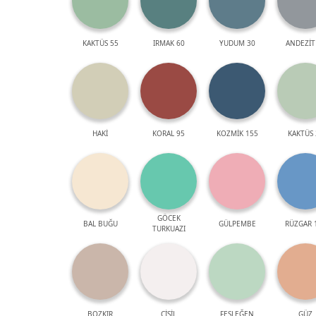
KAKTÜS 55
IRMAK 60
YUDUM 30
ANDEZİT
HAKİ
KORAL 95
KOZMİK 155
KAKTÜS 
GÖCEK
BAL BUĞU
GÜLPEMBE
RÜZGAR 
TURKUAZI
BOZKIR
ÇİSİL
FESLEĞEN
GÜZ