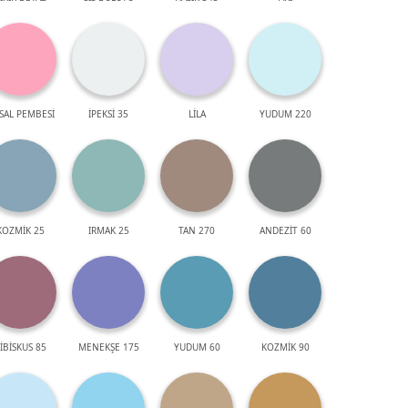
SAL PEMBESİ
İPEKSİ 35
LİLA
YUDUM 220
KOZMİK 25
IRMAK 25
TAN 270
ANDEZİT 60
İBİSKUS 85
MENEKŞE 175
YUDUM 60
KOZMİK 90