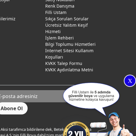
Renk Danışma
ı
Filli Ustam
gilerimiz
Sıkça Sorulan Sorular
Ücretsiz Yalıtım Keşif
Hizmeti
İşlem Rehberi
Bilgi Toplumu Hizmetleri
İnternet Sitesi Kullanım
Koşulları
KVKK Talep Formu
KVKK Aydınlatma Metni
X
Aksi tarafımca bildirilene dek, Betek Boya ve Kimya
yi A.Ş.'nin Filli Boya dahil tüm markaları ile ilgili