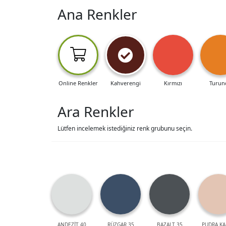
Ana Renkler
Online Renkler
Kahverengi
Kırmızı
Turun
Ara Renkler
Lütfen incelemek istediğiniz renk grubunu seçin.
ANDEZİT 40
RÜZGAR 35
BAZALT 35
PUDRA KA