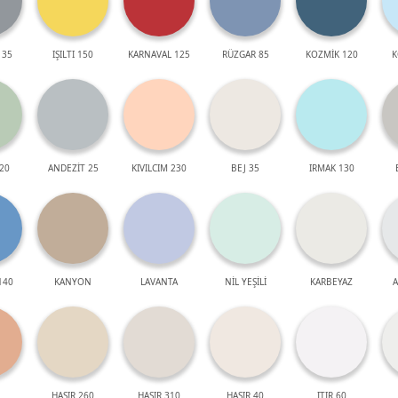
 35
IŞILTI 150
KARNAVAL 125
RÜZGAR 85
KOZMİK 120
K
20
ANDEZİT 25
KIVILCIM 230
BEJ 35
IRMAK 130
140
KANYON
LAVANTA
NİL YEŞİLİ
KARBEYAZ
A
HASIR 260
HASIR 310
HASIR 40
ITIR 60