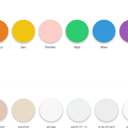
cu
Sarı
Pembe
Yeşil
Mavi
HVE
BADEMİ
AYDAN
ANDEZİT 10
KUM BEYAZI
K