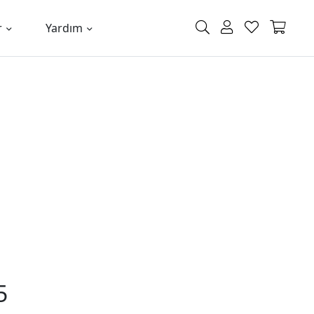
r
Yardım
5