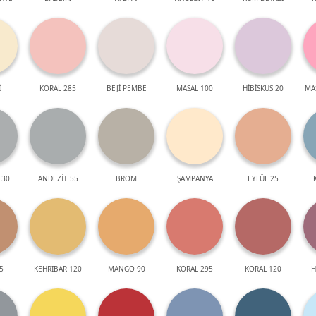
İ
KORAL 285
BEJİ PEMBE
MASAL 100
HİBİSKUS 20
MA
 30
ANDEZİT 55
BROM
ŞAMPANYA
EYLÜL 25
5
KEHRİBAR 120
MANGO 90
KORAL 295
KORAL 120
H