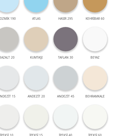
OZMİK 190
ATLAS
HASIR 295
KEHRİBAR 60
BAZALT 20
KUMTAŞI
TAFLAN 30
BEYAZ
NDEZİT 15
ANDEZİT 20
ANDEZİT 45
BEHRAMKALE
İPEKSİ 10
İPEKSİ 15
İPEKSİ 40
İPEKSİ 60