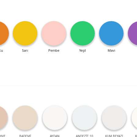
cu
Sarı
Pembe
Yeşil
Mavi
HVE
BADEMİ
AYDAN
ANDEZİT 10
KUM BEYAZI
K