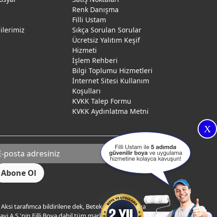
Renk Danışma
ı
Filli Ustam
gilerimiz
Sıkça Sorulan Sorular
Ücretsiz Yalıtım Keşif
Hizmeti
İşlem Rehberi
Bilgi Toplumu Hizmetleri
İnternet Sitesi Kullanım
Koşulları
KVKK Talep Formu
KVKK Aydınlatma Metni
X
Aksi tarafımca bildirilene dek, Betek Boya ve Kimya
yi A.Ş.'nin Filli Boya dahil tüm markaları ile ilgili