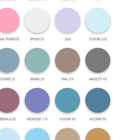
SAL PEMBESİ
İPEKSİ 35
LİLA
YUDUM 220
KOZMİK 25
IRMAK 25
TAN 270
ANDEZİT 60
İBİSKUS 85
MENEKŞE 175
YUDUM 60
KOZMİK 90