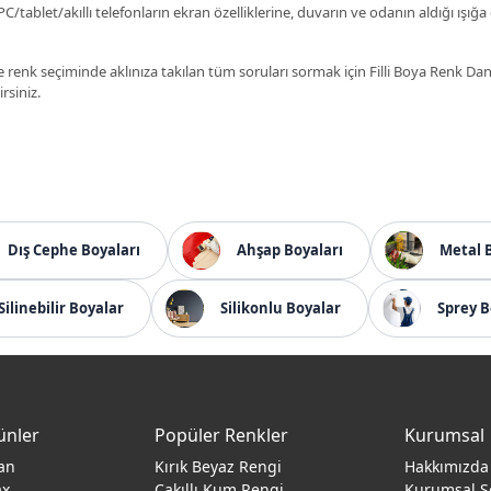
C/tablet/akıllı telefonların ekran özelliklerine, duvarın ve odanın aldığı ışığa
 renk seçiminde aklınıza takılan tüm soruları sormak için Filli Boya Renk D
irsiniz.
Dış Cephe Boyaları
Ahşap Boyaları
Metal 
Silinebilir Boyalar
Silikonlu Boyalar
Sprey B
ünler
Popüler Renkler
Kurumsal
an
Kırık Beyaz Rengi
Hakkımızda
ax
Çakıllı Kum Rengi
Kurumsal S