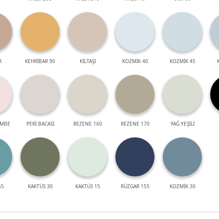
R
KEHRİBAR 90
KİLTAŞI
KOZMİK 40
KOZMİK 45
EMBE
PERİ BACASI
REZENE 160
REZENE 170
YAĞ YEŞİLİ
55
KAKTÜS 30
KAKTÜS 15
RÜZGAR 155
KOZMİK 30