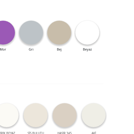
Mor
Gri
Bej
Beyaz
IRIK BEYAZ
SİS BULUTU
HASIR 345
AKİ