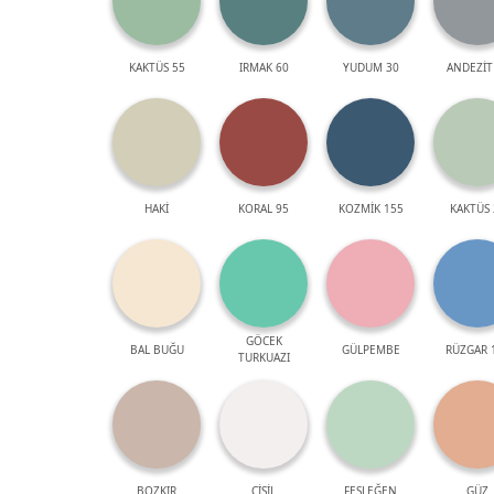
KAKTÜS 55
IRMAK 60
YUDUM 30
ANDEZİT
HAKİ
KORAL 95
KOZMİK 155
KAKTÜS 
GÖCEK
BAL BUĞU
GÜLPEMBE
RÜZGAR 
TURKUAZI
BOZKIR
ÇİSİL
FESLEĞEN
GÜZ