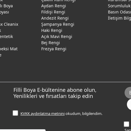
ğlı Boya
Aydan Rengi
Sorumluluk
oyası
Fildişi Rengi
Basın Odas
Andezit Rengi
İletişim Bil
 Cleanix
Şampanya Rengi
k
Haki Rengi
entetik
Açık Mavi Rengi
Bej Rengi
peksi Mat
Frezya Rengi
e
Filli Boya E-bültenine abone olun,
Yenilikleri ve fırsatları takip edin
KVKK aydınlatma metnini
okudum, bilgilendim.
Sana