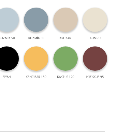
KOZMİK 50
KOZMİK 55
KROKAN
KUMRU
SİYAH
KEHRİBAR 150
KAKTÜS 120
HİBİSKUS 95