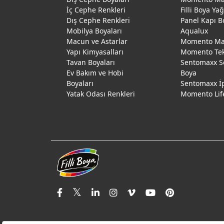
İç Cephe Renkleri
Filli Boya Ya
Dış Cephe Renkleri
Panel Kapı B
Mobilya Boyaları
Aqualux
Macun ve Astarlar
Momento Max
Yapı Kimyasalları
Momento Te
Tavan Boyaları
Sentomaxx S
Ev Bakım ve Hobi
Boya
Boyaları
Sentomaxx İ
Yatak Odası Renkleri
Momento Lif