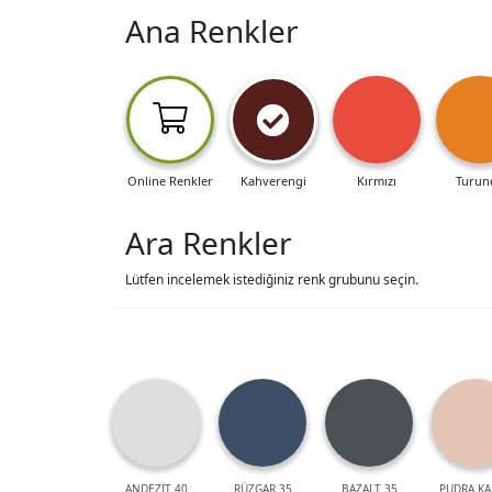
Ana Renkler
Online Renkler
Kahverengi
Kırmızı
Turun
Ara Renkler
Lütfen incelemek istediğiniz renk grubunu seçin.
ANDEZİT 40
RÜZGAR 35
BAZALT 35
PUDRA KA