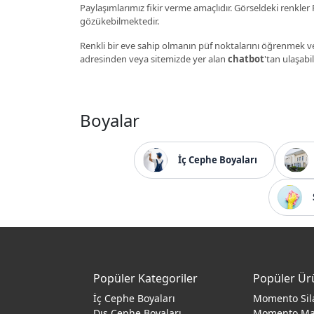
Paylaşımlarımız fikir verme amaçlıdır. Görseldeki renkler P
gözükebilmektedir.
Renkli bir eve sahip olmanın püf noktalarını öğrenmek ve
adresinden veya sitemizde yer alan
chatbot
'tan ulaşabil
Boyalar
İç Cephe Boyaları
Popüler Kategoriler
Popüler Ür
İç Cephe Boyaları
Momento Sil
Dış Cephe Boyaları
Momento M