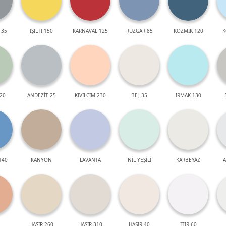
 35
IŞILTI 150
KARNAVAL 125
RÜZGAR 85
KOZMİK 120
K
20
ANDEZİT 25
KIVILCIM 230
BEJ 35
IRMAK 130
140
KANYON
LAVANTA
NİL YEŞİLİ
KARBEYAZ
A
HASIR 260
HASIR 310
HASIR 40
ITIR 60