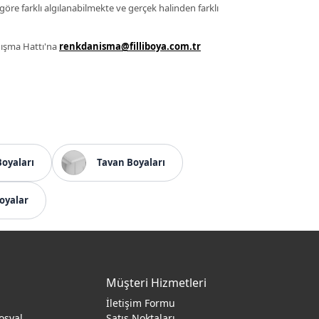
 göre farklı algılanabilmekte ve gerçek halinden farklı
anışma Hattı'na
renkdanisma@filliboya.com.tr
Boyaları
Tavan Boyaları
oyalar
Müşteri Hizmetleri
İletişim Formu
osyal
Satış Noktaları