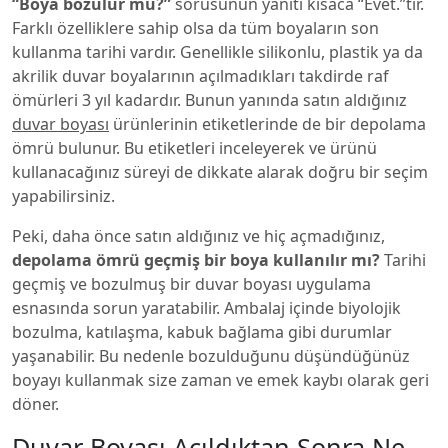
“Boya bozulur mu?”
sorusunun yanıtı kısaca “Evet.”tir.
Farklı özelliklere sahip olsa da tüm boyaların son
kullanma tarihi vardır. Genellikle silikonlu, plastik ya da
akrilik duvar boyalarının açılmadıkları takdirde raf
ömürleri 3 yıl kadardır. Bunun yanında satın aldığınız
duvar boyası
ürünlerinin etiketlerinde de bir depolama
ömrü bulunur. Bu etiketleri inceleyerek ve ürünü
kullanacağınız süreyi de dikkate alarak doğru bir seçim
yapabilirsiniz.
Peki, daha önce satın aldığınız ve hiç açmadığınız,
depolama ömrü geçmiş bir boya kullanılır mı?
Tarihi
geçmiş ve bozulmuş bir duvar boyası uygulama
esnasında sorun yaratabilir. Ambalaj içinde biyolojik
bozulma, katılaşma, kabuk bağlama gibi durumlar
yaşanabilir. Bu nedenle bozulduğunu düşündüğünüz
boyayı kullanmak size zaman ve emek kaybı olarak geri
döner.
Duvar Boyası Açıldıktan Sonra Ne