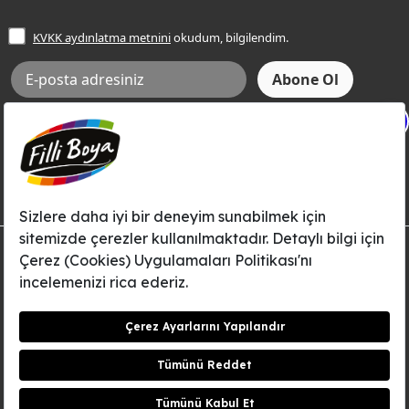
İşlem Rehberi
Frezya Rengi
KVKK aydınlatma metnini
okudum, bilgilendim.
Bilgi Toplumu Hizmetleri
İnternet Sitesi Kullanım Koşulları
KVKK Talep Formu
X
KVKK Aydınlatma Metni
Aksi tarafımca bildirilene dek, Betek Boya ve Kimya Sanayi A.Ş.'nin
Filli Boya dahil tüm markaları ile ilgili kampanya, duyuru, hizmetler ve
tanıtım faaliyetleri vb. ile ilgili olarak e-posta yoluyla şahsıma
bilgilendirme yapılmasına ve iletişim kurulmasına izin veriyorum.
© Filli Boya 2026. Tüm Hakları Saklıdır.