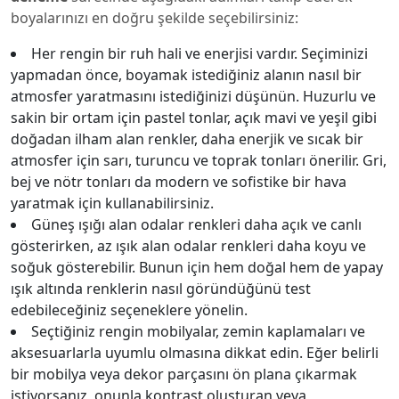
boyalarınızı en doğru şekilde seçebilirsiniz:
Her rengin bir ruh hali ve enerjisi vardır. Seçiminizi
yapmadan önce, boyamak istediğiniz alanın nasıl bir
atmosfer yaratmasını istediğinizi düşünün. Huzurlu ve
sakin bir ortam için pastel tonlar, açık mavi ve yeşil gibi
doğadan ilham alan renkler, daha enerjik ve sıcak bir
atmosfer için sarı, turuncu ve toprak tonları önerilir. Gri,
bej ve nötr tonları da modern ve sofistike bir hava
yaratmak için kullanabilirsiniz.
Güneş ışığı alan odalar renkleri daha açık ve canlı
gösterirken, az ışık alan odalar renkleri daha koyu ve
soğuk gösterebilir. Bunun için hem doğal hem de yapay
ışık altında renklerin nasıl göründüğünü test
edebileceğiniz seçeneklere yönelin.
Seçtiğiniz rengin mobilyalar, zemin kaplamaları ve
aksesuarlarla uyumlu olmasına dikkat edin. Eğer belirli
bir mobilya veya dekor parçasını ön plana çıkarmak
istiyorsanız, onunla kontrast oluşturan veya