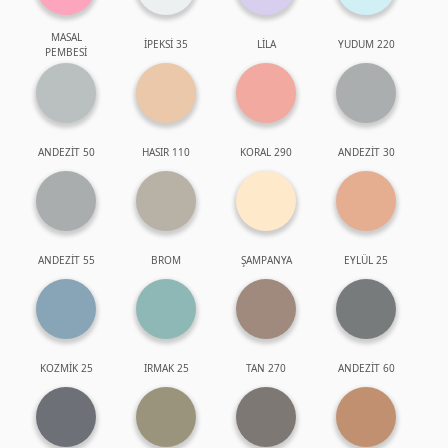
MASAL
İPEKSİ 35
LİLA
YUDUM 220
PEMBESİ
ANDEZİT 50
HASIR 110
KORAL 290
ANDEZİT 30
ANDEZİT 55
BROM
ŞAMPANYA
EYLÜL 25
KOZMİK 25
IRMAK 25
TAN 270
ANDEZİT 60