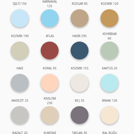
KARNAVAL
IŞILTI 150
RÜZGAR 85
KOZMİK 120
125
KEHRİBAR
KOZMİK 190
ATLAS
HASIR 295
60
HAKİ
KORAL 95
KOZMİK 155
KAKTÜS 20
KIVILCIM
ANDEZİT 25
BEJ 35
IRMAK 130
230
BAZALT 20
KUMTAŞI
TAFLAN 30
BAL BUĞU