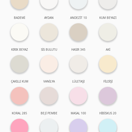
BADEMİ
AYDAN
ANDEZİT 10
KUM BEYAZI
KIRIK BEYAZ
SİS BULUTU
HASIR 345
AKİ
ÇAKILLI KUM
VANİLYA
LÜLETAŞI
FİLDİŞİ
KORAL 285
BEJİ PEMBE
MASAL 100
HİBİSKUS 20