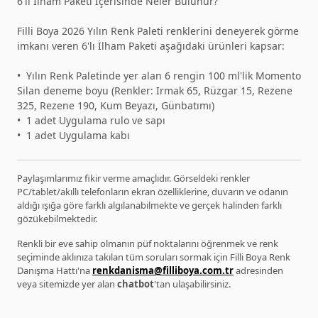
6'lı İlham Paketi İçerisinde Neler Bulunur?
Filli Boya 2026 Yılın Renk Paleti renklerini deneyerek görme
imkanı veren 6'lı İlham Paketi aşağıdaki ürünleri kapsar:
•⁠ ⁠Yılın Renk Paletinde yer alan 6 rengin 100 ml'lik Momento
Silan deneme boyu (Renkler: Irmak 65, Rüzgar 15, Rezene
325, Rezene 190, Kum Beyazı, Günbatımı)
•⁠ ⁠1 adet Uygulama rulo ve sapı
•⁠ ⁠1 adet Uygulama kabı
Paylaşımlarımız fikir verme amaçlıdır. Görseldeki renkler
PC/tablet/akıllı telefonların ekran özelliklerine, duvarın ve odanın
aldığı ışığa göre farklı algılanabilmekte ve gerçek halinden farklı
gözükebilmektedir.
Renkli bir eve sahip olmanın püf noktalarını öğrenmek ve renk
seçiminde aklınıza takılan tüm soruları sormak için Filli Boya Renk
Danışma Hattı'na
renkdanisma@filliboya.com.tr
adresinden
veya sitemizde yer alan
chatbot
'tan ulaşabilirsiniz.