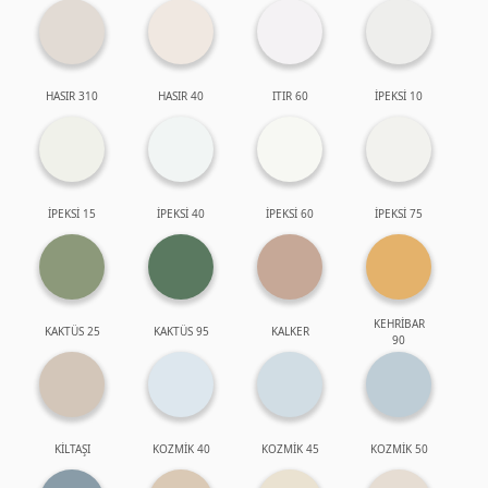
HASIR 310
HASIR 40
ITIR 60
İPEKSİ 10
İPEKSİ 15
İPEKSİ 40
İPEKSİ 60
İPEKSİ 75
KEHRİBAR
KAKTÜS 25
KAKTÜS 95
KALKER
90
KİLTAŞI
KOZMİK 40
KOZMİK 45
KOZMİK 50