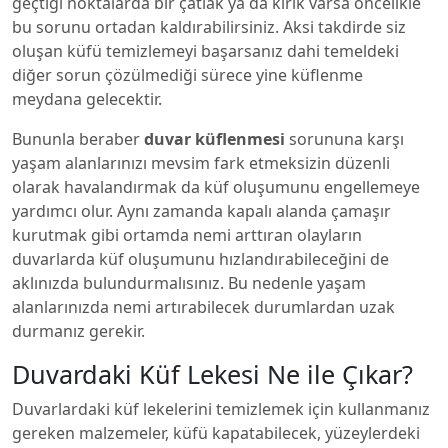
geçtiği noktalarda bir çatlak ya da kırık varsa öncelikle
bu sorunu ortadan kaldırabilirsiniz. Aksi takdirde siz
oluşan küfü temizlemeyi başarsanız dahi temeldeki
diğer sorun çözülmediği sürece yine küflenme
meydana gelecektir.
Bununla beraber
duvar küflenmesi
sorununa karşı
yaşam alanlarınızı mevsim fark etmeksizin düzenli
olarak havalandırmak da küf oluşumunu engellemeye
yardımcı olur. Aynı zamanda kapalı alanda çamaşır
kurutmak gibi ortamda nemi arttıran olayların
duvarlarda küf oluşumunu hızlandırabileceğini de
aklınızda bulundurmalısınız. Bu nedenle yaşam
alanlarınızda nemi artırabilecek durumlardan uzak
durmanız gerekir.
Duvardaki Küf Lekesi Ne ile Çıkar?
Duvarlardaki küf lekelerini temizlemek için kullanmanız
gereken malzemeler, küfü kapatabilecek, yüzeylerdeki