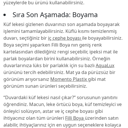
yüzeylerde bu ürünü kullanabilirsiniz.
Sıra Son Aşamada: Boyama
Küf lekesi gizlenen duvarınızı son aşamada boyayarak
işlemini tamamlayabilirsiniz. Küflü kısmı temizlenmiş
duvarı, seçtiğiniz bir
iç cephe boyası
ile boyayabilirsiniz.
Boya seçimi yaparken Filli Boya nın geniş renk
kartelasından dilediğiniz rengi seçebilir, ipeksi mat ile
parlak boyalardan birini kullanabilirsiniz. Örneğin
duvarlarınıza lüks bir parlaklık için su bazlı
AquaLux
ürününü tercih edebilirsiniz. Mat ya da pürüzsüz bir
görünüm arıyorsanız
Momento Plastix
gibi mat
görünüm sunan ürünleri seçebilirsiniz.
“Duvardaki küf lekesi nasıl çıkar?” sorusunun yanıtını
öğrendiniz. Macun, leke örtücü boya, küf temizleyici ve
önleyici solüsyon, astar ve iç cephe boyası gibi
ihtiyacınız olan tüm ürünleri
Filli Boya
üzerinden satın
alabilir, ihtiyaçlarınız için en uygun seçeneklere kolayca