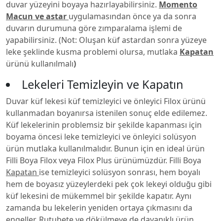
duvar yüzeyini boyaya hazırlayabilirsiniz.
Momento
Macun ve astar
uygulamasından önce ya da sonra
duvarın durumuna göre zımparalama işlemi de
yapabilirsiniz. (Not: Oluşan küf astardan sonra yüzeye
leke şeklinde kusma problemi olursa, mutlaka
Kapatan
ürünü kullanılmalı
)
Lekeleri Temizleyin ve Kapatın
Duvar küf lekesi küf temizleyici ve önleyici Filox ürünü
kullanmadan boyanırsa istenilen sonuç elde edilemez.
Küf lekelerinin problemsiz bir şekilde kapanması için
boyama öncesi leke temizleyici ve önleyici solüsyon
ürün mutlaka kullanılmalıdır. Bunun için en ideal ürün
Filli Boya Filox veya Filox Plus ürünümüzdür. Filli Boya
Kapatan
ise temizleyici solüsyon sonrası, hem boyalı
hem de boyasız yüzeylerdeki pek çok lekeyi olduğu gibi
küf lekesini de mükemmel bir şekilde kapatır. Aynı
zamanda bu lekelerin yeniden ortaya çıkmasını da
engeller. Rutubete ve dökülmeye de dayanıklı ürün,