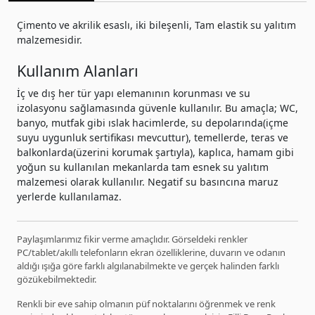
Çimento ve akrilik esaslı, iki bileşenli, Tam elastik su yalıtım
malzemesidir.
Kullanım Alanları
İç ve dış her tür yapı elemanının korunması ve su
izolasyonu sağlamasında güvenle kullanılır. Bu amaçla; WC,
banyo, mutfak gibi ıslak hacimlerde, su depolarında(içme
suyu uygunluk sertifikası mevcuttur), temellerde, teras ve
balkonlarda(üzerini korumak şartıyla), kaplıca, hamam gibi
yoğun su kullanılan mekanlarda tam esnek su yalıtım
malzemesi olarak kullanılır. Negatif su basıncına maruz
yerlerde kullanılamaz.
Paylaşımlarımız fikir verme amaçlıdır. Görseldeki renkler
PC/tablet/akıllı telefonların ekran özelliklerine, duvarın ve odanın
aldığı ışığa göre farklı algılanabilmekte ve gerçek halinden farklı
gözükebilmektedir.
Renkli bir eve sahip olmanın püf noktalarını öğrenmek ve renk