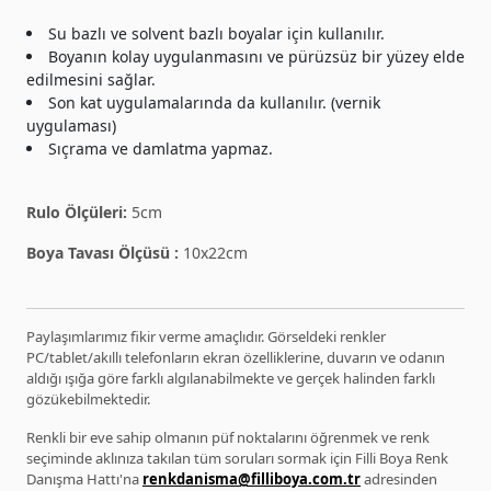
Su bazlı ve solvent bazlı boyalar için kullanılır.
Boyanın kolay uygulanmasını ve pürüzsüz bir yüzey elde
edilmesini sağlar.
Son kat uygulamalarında da kullanılır. (vernik
uygulaması)
Sıçrama ve damlatma yapmaz.
Rulo Ölçüleri:
5cm
Boya Tavası Ölçüsü :
10x22cm
Paylaşımlarımız fikir verme amaçlıdır. Görseldeki renkler
PC/tablet/akıllı telefonların ekran özelliklerine, duvarın ve odanın
aldığı ışığa göre farklı algılanabilmekte ve gerçek halinden farklı
gözükebilmektedir.
Renkli bir eve sahip olmanın püf noktalarını öğrenmek ve renk
seçiminde aklınıza takılan tüm soruları sormak için Filli Boya Renk
Danışma Hattı'na
renkdanisma@filliboya.com.tr
adresinden