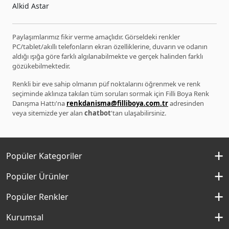
Alkid Astar
Paylaşımlarımız fikir verme amaçlıdır. Görseldeki renkler
PC/tablet/akıllı telefonların ekran özelliklerine, duvarın ve odanın
aldığı ışığa göre farklı algılanabilmekte ve gerçek halinden farklı
gözükebilmektedir.
Renkli bir eve sahip olmanın püf noktalarını öğrenmek ve renk
seçiminde aklınıza takılan tüm soruları sormak için Filli Boya Renk
Danışma Hattı'na
renkdanisma@filliboya.com.tr
adresinden
veya sitemizde yer alan
chatbot
'tan ulaşabilirsiniz.
Popüler Kategoriler
İç Cephe Boyaları
Popüler Ürünler
Dış Cephe Boyaları
Momento Silan
Popüler Renkler
İç Cephe Renkleri
Momento Max
Kırık Beyaz Rengi
Kurumsal
Dış Cephe Renkleri
Filli Boya Yağlı Boya