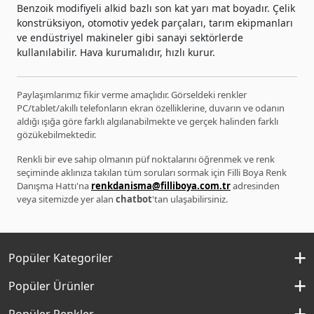
Benzoik modifiyeli alkid bazlı son kat yarı mat boyadır. Çelik
konstrüksiyon, otomotiv yedek parçaları, tarım ekipmanları
ve endüstriyel makineler gibi sanayi sektörlerde
kullanılabilir. Hava kurumalıdır, hızlı kurur.
Paylaşımlarımız fikir verme amaçlıdır. Görseldeki renkler
PC/tablet/akıllı telefonların ekran özelliklerine, duvarın ve odanın
aldığı ışığa göre farklı algılanabilmekte ve gerçek halinden farklı
gözükebilmektedir.
Renkli bir eve sahip olmanın püf noktalarını öğrenmek ve renk
seçiminde aklınıza takılan tüm soruları sormak için Filli Boya Renk
Danışma Hattı'na
renkdanisma@filliboya.com.tr
adresinden
veya sitemizde yer alan
chatbot
'tan ulaşabilirsiniz.
Popüler Kategoriler
İç Cephe Boyaları
Popüler Ürünler
Dış Cephe Boyaları
Momento Silan