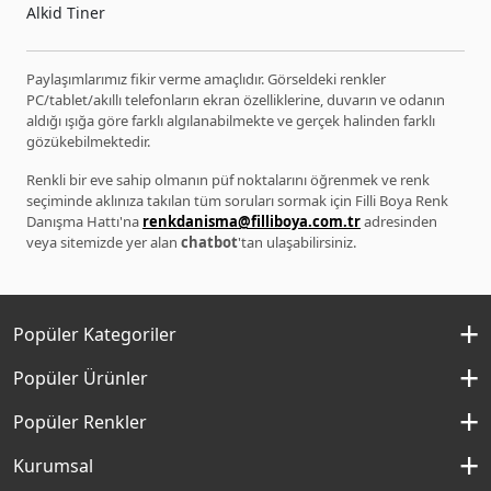
Alkid Tiner
Paylaşımlarımız fikir verme amaçlıdır. Görseldeki renkler
PC/tablet/akıllı telefonların ekran özelliklerine, duvarın ve odanın
aldığı ışığa göre farklı algılanabilmekte ve gerçek halinden farklı
gözükebilmektedir.
Renkli bir eve sahip olmanın püf noktalarını öğrenmek ve renk
seçiminde aklınıza takılan tüm soruları sormak için Filli Boya Renk
Danışma Hattı'na
renkdanisma@filliboya.com.tr
adresinden
veya sitemizde yer alan
chatbot
'tan ulaşabilirsiniz.
Popüler Kategoriler
İç Cephe Boyaları
Popüler Ürünler
Dış Cephe Boyaları
Momento Silan
Popüler Renkler
İç Cephe Renkleri
Momento Max
Kırık Beyaz Rengi
Kurumsal
Dış Cephe Renkleri
Filli Boya Yağlı Boya