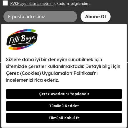
KVKK aydınlatma metnini
okudum, bilgilendim.
Bilgi Toplumu Hizmetleri
İnternet Sitesi Kullanım Koşulları
KVKK Talep Formu
KVKK Aydınlatma Metni
Aksi tarafımca bildirilene dek, Betek Boya ve Kimya Sanayi A.Ş.'nin
Filli Boya dahil tüm markaları ile ilgili kampanya, duyuru, hizmetler ve
tanıtım faaliyetleri vb. ile ilgili olarak e-posta yoluyla şahsıma
bilgilendirme yapılmasına ve iletişim kurulmasına izin veriyorum.
© Filli Boya 2026. Tüm Hakları Saklıdır.