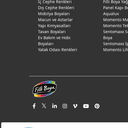
İç Cephe Renkleri
Filli Boya Ya
Dış Cephe Renkleri
Panel Kapı B
Mobilya Boyaları
Aqualux
Macun ve Astarlar
Momento Max
Yapı Kimyasalları
Momento Te
Tavan Boyaları
Sentomaxx S
Ev Bakım ve Hobi
Boya
Boyaları
Sentomaxx İ
Yatak Odası Renkleri
Momento Lif