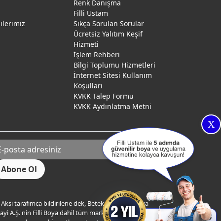
Renk Danışma
ı
Filli Ustam
gilerimiz
Sıkça Sorulan Sorular
Ücretsiz Yalıtım Keşif
Hizmeti
İşlem Rehberi
Bilgi Toplumu Hizmetleri
İnternet Sitesi Kullanım
Koşulları
KVKK Talep Formu
KVKK Aydınlatma Metni
X
Aksi tarafımca bildirilene dek, Betek Boya ve Kimya
yi A.Ş.'nin Filli Boya dahil tüm markaları ile ilgili