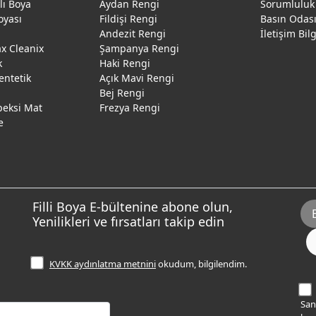
ğlı Boya
Aydan Rengi
Sorumluluk
oyası
Fildişi Rengi
Basın Odas
Andezit Rengi
İletişim Bil
 Cleanix
Şampanya Rengi
k
Haki Rengi
entetik
Açık Mavi Rengi
Bej Rengi
peksi Mat
Frezya Rengi
e
Filli Boya E-bültenine abone olun,
Yenilikleri ve fırsatları takip edin
KVKK aydınlatma metnini
okudum, bilgilendim.
Sana