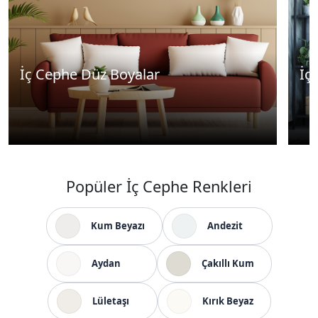
İç Cephe Düz Boyalar
İç
Popüler İç Cephe Renkleri
Kum Beyazı
Andezit
Aydan
Çakıllı Kum
Lületaşı
Kırık Beyaz