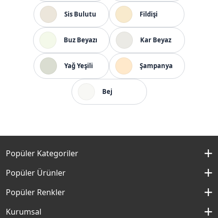
Sis Bulutu
Fildişi
Buz Beyazı
Kar Beyaz
Yağ Yeşili
Şampanya
Bej
Popüler Kategoriler
İç Cephe Boyaları
Popüler Ürünler
Dış Cephe Boyaları
Momento Silan
Popüler Renkler
İç Cephe Renkleri
Momento Max
Kırık Beyaz Rengi
Kurumsal
Dış Cephe Renkleri