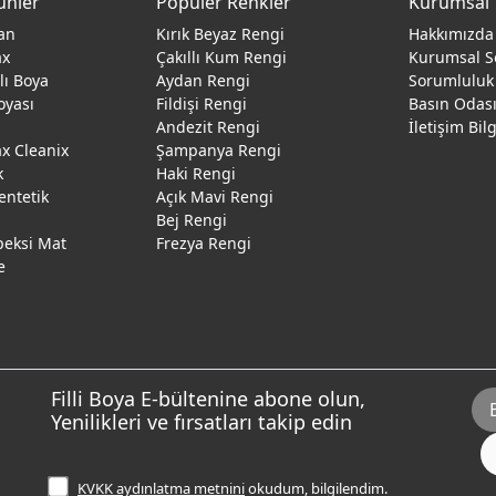
ünler
Popüler Renkler
Kurumsal
an
Kırık Beyaz Rengi
Hakkımızda
ax
Çakıllı Kum Rengi
Kurumsal S
ğlı Boya
Aydan Rengi
Sorumluluk
oyası
Fildişi Rengi
Basın Odas
Andezit Rengi
İletişim Bil
 Cleanix
Şampanya Rengi
k
Haki Rengi
entetik
Açık Mavi Rengi
Bej Rengi
peksi Mat
Frezya Rengi
e
Filli Boya E-bültenine abone olun,
Yenilikleri ve fırsatları takip edin
KVKK aydınlatma metnini
okudum, bilgilendim.