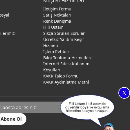
Müşteri Hizmetleri
İletişim Formu
osyal
Satış Noktaları
Renk Danışma
ı
Filli Ustam
gilerimiz
Sıkça Sorulan Sorular
Ücretsiz Yalıtım Keşif
Hizmeti
İşlem Rehberi
Bilgi Toplumu Hizmetleri
İnternet Sitesi Kullanım
Koşulları
KVKK Talep Formu
KVKK Aydınlatma Metni
X