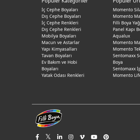
Popüler Kategoriler
Popüler Ür
İç Cephe Boyaları
Momento Sil
Dış Cephe Boyaları
Momento M
İç Cephe Renkleri
Filli Boya Ya
Dış Cephe Renkleri
Panel Kapı B
Mobilya Boyaları
Aqualux
Macun ve Astarlar
Momento Max
Yapı Kimyasalları
Momento Te
Tavan Boyaları
Sentomaxx S
Ev Bakım ve Hobi
Boya
Boyaları
Sentomaxx İ
Yatak Odası Renkleri
Momento Lif