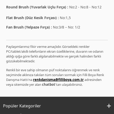
Round Brush (Yuvarlak Uçlu Fırça) :
No:2 - No:8 - No:12
Flat Brush (Düz Kesik Fırçası) :
No:1,5
Fan Brush (Yelpaze Fırça) :
No:3/8 – No: 1/2
Paylaşımlarımız fikir verme amaçlıdır. Görseldeki renkler
PC/tablet/akıllı telefonların ekran özelliklerine, duvarın ve odanın
aldığı ışığa göre farklı algılanabilmekte ve gerçek halinden farklı
gözükebilmektedir.
Renkli bir eve sahip olmanın püf noktalarını öğrenmek ve renk
seçiminde aklınıza takılan tüm soruları sormak için Filli Boya Renk
Danışma Hattı'na
renkdanisma@filliboya.com.tr
adresinden
veya sitemizde yer alan
chatbot
'tan ulaşabilirsiniz.
Popüler Kategoriler