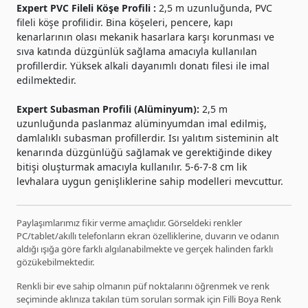
Expert PVC Fileli Köşe Profili :
2,5 m uzunluğunda, PVC
fileli köşe profilidir. Bina köşeleri, pencere, kapı
kenarlarının olası mekanik hasarlara karşı korunması ve
sıva katında düzgünlük sağlama amacıyla kullanılan
profillerdir. Yüksek alkali dayanımlı donatı filesi ile imal
edilmektedir.
Expert Subasman Profili (Alüminyum):
2,5 m
uzunluğunda paslanmaz alüminyumdan imal edilmiş,
damlalıklı subasman profillerdir. Isı yalıtım sisteminin alt
kenarında düzgünlüğü sağlamak ve gerektiğinde dikey
bitişi oluşturmak amacıyla kullanılır. 5-6-7-8 cm lik
levhalara uygun genişliklerine sahip modelleri mevcuttur.
Paylaşımlarımız fikir verme amaçlıdır. Görseldeki renkler
PC/tablet/akıllı telefonların ekran özelliklerine, duvarın ve odanın
aldığı ışığa göre farklı algılanabilmekte ve gerçek halinden farklı
gözükebilmektedir.
Renkli bir eve sahip olmanın püf noktalarını öğrenmek ve renk
seçiminde aklınıza takılan tüm soruları sormak için Filli Boya Renk