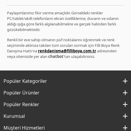
Paylaşımlarımız fikir verme amaçlıdır. Görseldeki renkler
PC/tablet/akıllı telefonların ekran özelliklerine, duvarın ve odanın
aldığı ışığa göre farklı algılanabilmekte ve gerçek halinden farklı
gözükebilmektedir.
Renkli bir eve sahip olmanın püf noktalarını öğrenmek ve renk
seçiminde aklınıza takılan tüm soruları sormak için Filli Boya Renk
Danışma Hattı'na
renkdanisma@filliboya.com.tr
adresinden
veya sitemizde yer alan
chatbot
'tan ulaşabilirsiniz.
Popüler Kategoriler
İç Cephe Boyaları
Popüler Ürünler
Dış Cephe Boyaları
Momento Silan
Popüler Renkler
İç Cephe Renkleri
Momento Max
Kırık Beyaz Rengi
Kurumsal
Dış Cephe Renkleri
Filli Boya Yağlı Boya
Çakıllı Kum Rengi
Hakkımızda
Müşteri Hizmetleri
Mobilya Boyaları
Panel Kapı Boyası