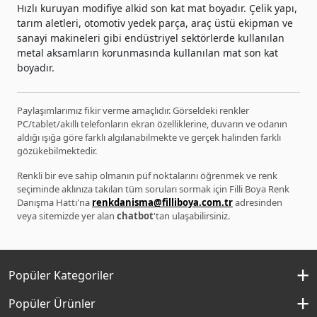
Hızlı kuruyan modifiye alkid son kat mat boyadır. Çelik yapı,
tarım aletleri, otomotiv yedek parça, araç üstü ekipman ve
sanayi makineleri gibi endüstriyel sektörlerde kullanılan
metal aksamların korunmasında kullanılan mat son kat
boyadır.
Paylaşımlarımız fikir verme amaçlıdır. Görseldeki renkler
PC/tablet/akıllı telefonların ekran özelliklerine, duvarın ve odanın
aldığı ışığa göre farklı algılanabilmekte ve gerçek halinden farklı
gözükebilmektedir.
Renkli bir eve sahip olmanın püf noktalarını öğrenmek ve renk
seçiminde aklınıza takılan tüm soruları sormak için Filli Boya Renk
Danışma Hattı'na
renkdanisma@filliboya.com.tr
adresinden
veya sitemizde yer alan
chatbot
'tan ulaşabilirsiniz.
Popüler Kategoriler
İç Cephe Boyaları
Popüler Ürünler