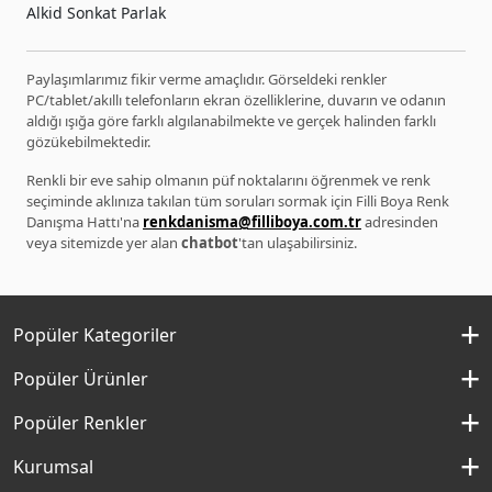
Alkid Sonkat Parlak
Paylaşımlarımız fikir verme amaçlıdır. Görseldeki renkler
PC/tablet/akıllı telefonların ekran özelliklerine, duvarın ve odanın
aldığı ışığa göre farklı algılanabilmekte ve gerçek halinden farklı
gözükebilmektedir.
Renkli bir eve sahip olmanın püf noktalarını öğrenmek ve renk
seçiminde aklınıza takılan tüm soruları sormak için Filli Boya Renk
Danışma Hattı'na
renkdanisma@filliboya.com.tr
adresinden
veya sitemizde yer alan
chatbot
'tan ulaşabilirsiniz.
Popüler Kategoriler
İç Cephe Boyaları
Popüler Ürünler
Dış Cephe Boyaları
Momento Silan
Popüler Renkler
İç Cephe Renkleri
Momento Max
Kırık Beyaz Rengi
Kurumsal
Dış Cephe Renkleri
Filli Boya Yağlı Boya