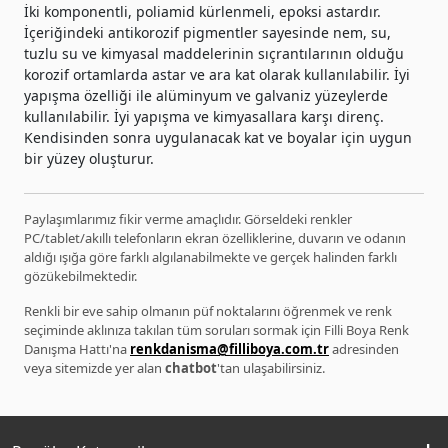
İki komponentli, poliamid kürlenmeli, epoksi astardır.
İçeriğindeki antikorozif pigmentler sayesinde nem, su,
tuzlu su ve kimyasal maddelerinin sıçrantılarının olduğu
korozif ortamlarda astar ve ara kat olarak kullanılabilir. İyi
yapışma özelliği ile alüminyum ve galvaniz yüzeylerde
kullanılabilir. İyi yapışma ve kimyasallara karşı direnç.
Kendisinden sonra uygulanacak kat ve boyalar için uygun
bir yüzey oluşturur.
Paylaşımlarımız fikir verme amaçlıdır. Görseldeki renkler
PC/tablet/akıllı telefonların ekran özelliklerine, duvarın ve odanın
aldığı ışığa göre farklı algılanabilmekte ve gerçek halinden farklı
gözükebilmektedir.
Renkli bir eve sahip olmanın püf noktalarını öğrenmek ve renk
seçiminde aklınıza takılan tüm soruları sormak için Filli Boya Renk
Danışma Hattı'na
renkdanisma@filliboya.com.tr
adresinden
veya sitemizde yer alan
chatbot
'tan ulaşabilirsiniz.