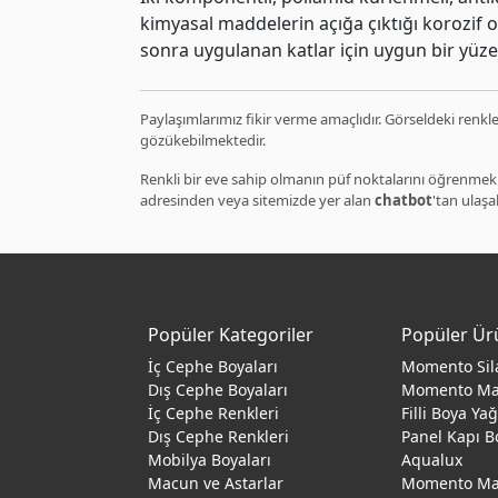
kimyasal maddelerin açığa çıktığı korozif or
sonra uygulanan katlar için uygun bir yüze
Paylaşımlarımız fikir verme amaçlıdır. Görseldeki renkler
gözükebilmektedir.
Renkli bir eve sahip olmanın püf noktalarını öğrenmek 
adresinden veya sitemizde yer alan
chatbot
'tan ulaşab
Popüler Kategoriler
Popüler Ür
İç Cephe Boyaları
Momento Sil
Dış Cephe Boyaları
Momento M
İç Cephe Renkleri
Filli Boya Ya
Dış Cephe Renkleri
Panel Kapı B
Mobilya Boyaları
Aqualux
Macun ve Astarlar
Momento Max