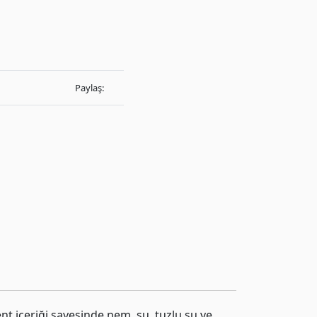
Paylaş:
nt içeriği sayesinde nem, su, tuzlu su ve