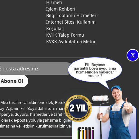
Hizmeti
İşlem Rehberi
Bilgi Toplumu Hizmetleri
İnternet Sitesi Kullanım
Koşulları
KVKK Talep Formu
KVKK Aydınlatma Metni
X
Aksi tarafımca bildirilene dek, Betek Boya ve Kimya
yi A.Ş.'nin Filli Boya dahil tüm markaları ile ilgili
panya, duyuru, hizmetler ve tanıtım faaliyetleri vb. ile
ili olarak e-posta yoluyla şahsıma bilgilendirme
ılmasına ve iletişim kurulmasına izin veriyorum.