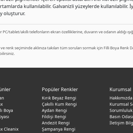
tamlarda kullanılabilir. Galvanizli yüzeylerde kullanılabilir. 
y oluşturur.
 PC/tablet/akıllı telefonların ekran özelliklerine, duvarın ve odanın aldığı ışı
ve renk seçiminde aklınıza takılan tüm soruları sormak için Filli Boya Renk
ilirsiniz.
ünler
Popüler Renkler
Kurumsal
an
Kırık Beyaz Rengi
Hakkımızda
ax
Çakıllı Kum Rengi
Kurumsal S
ğlı Boya
Aydan Rengi
Sorumluluk
oyası
Fildişi Rengi
Basın Odas
Andezit Rengi
İletişim Bil
 Cleanix
Şampanya Rengi