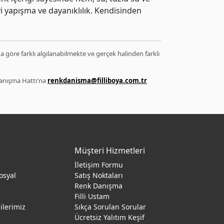
İyi yapışma ve dayanıklılık. Kendisinden
ğa göre farklı algılanabilmekte ve gerçek halinden farklı
 Danışma Hattı'na
renkdanisma@filliboya.com.tr
Müşteri Hizmetleri
İletişim Formu
osyal
Satış Noktaları
Renk Danışma
ı
Filli Ustam
gilerimiz
Sıkça Sorulan Sorular
Ücretsiz Yalıtım Keşif