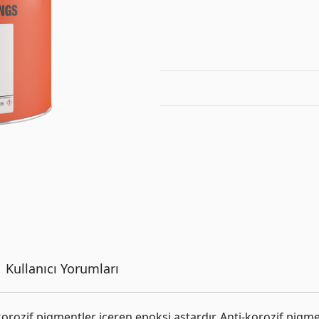
Kullanıcı Yorumları
orozif pigmentler içeren epoksi astardır. Anti-korozif pigme