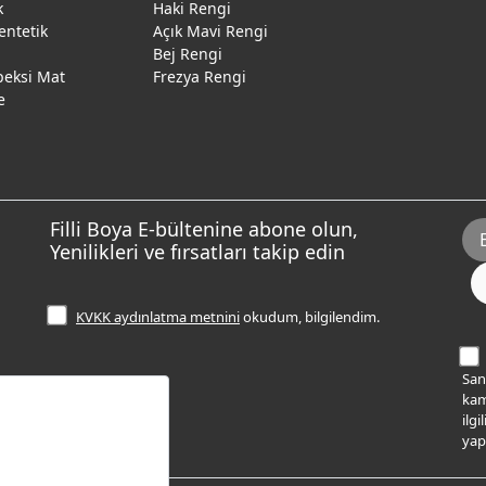
k
Haki Rengi
entetik
Açık Mavi Rengi
Bej Rengi
peksi Mat
Frezya Rengi
e
Filli Boya E-bültenine abone olun,
Yenilikleri ve fırsatları takip edin
KVKK aydınlatma metnini
okudum, bilgilendim.
Sana
kam
ilg
yap