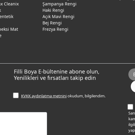
 Cleanix
Şampanya Rengi
k
Haki Rengi
entetik
Açık Mavi Rengi
Bej Rengi
peksi Mat
Frezya Rengi
e
Filli Boya E-bültenine abone olun,
Yenilikleri ve fırsatları takip edin
KVKK aydınlatma metnini
okudum, bilgilendim.
Sana
kam
ilg
yap