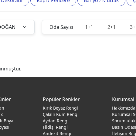
Dekoratif
Kapı / Pencere
Banyo / Mutfak
Ç
Oda Sayısı
1+1
2+1
3+
unmuştur.
ünler
Popüler Renkler
Kurumsal
an
Kırık Beyaz Rengi
Hakkımızda
ax
Çakıllı Kum Rengi
Kurumsal S
ğlı Boya
Aydan Rengi
Sorumluluk
oyası
Fildişi Rengi
Basın Odas
Andezit Rengi
İletişim Bil