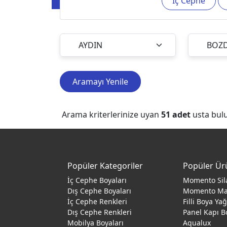
İç Cephe
Aramayı Yenile
Arama kriterlerinize uyan
51
adet
usta bul
Popüler Kategoriler
Popüler Ür
İç Cephe Boyaları
Momento Sil
Dış Cephe Boyaları
Momento M
İç Cephe Renkleri
Filli Boya Ya
Dış Cephe Renkleri
Panel Kapı B
Mobilya Boyaları
Aqualux