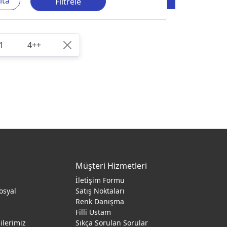
ıta
Filtrele
1
4++
Müşteri Hizmetleri
İletişim Formu
osyal
Satış Noktaları
Renk Danışma
ı
Filli Ustam
gilerimiz
Sıkça Sorulan Sorular