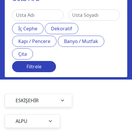
İç Cephe
Dekoratif
Kapı / Pencere
Banyo / Mutfak
Çıta
Filtrele