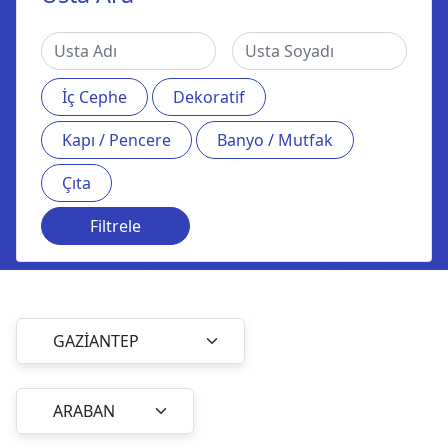
İç Cephe
Dekoratif
Kapı / Pencere
Banyo / Mutfak
Çıta
Filtrele