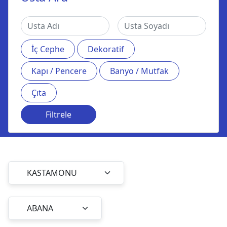
İç Cephe
Dekoratif
Kapı / Pencere
Banyo / Mutfak
Çıta
Filtrele