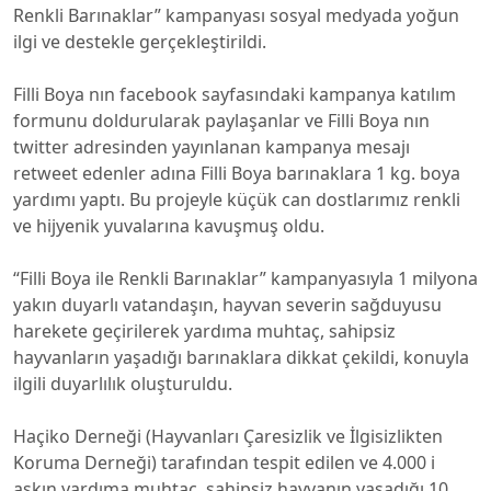
Renkli Barınaklar” kampanyası sosyal medyada yoğun
ilgi ve destekle gerçekleştirildi.
Filli Boya nın facebook sayfasındaki kampanya katılım
formunu doldurularak paylaşanlar ve Filli Boya nın
twitter adresinden yayınlanan kampanya mesajı
retweet edenler adına Filli Boya barınaklara 1 kg. boya
yardımı yaptı. Bu projeyle küçük can dostlarımız renkli
ve hijyenik yuvalarına kavuşmuş oldu.
“Filli Boya ile Renkli Barınaklar” kampanyasıyla 1 milyona
yakın duyarlı vatandaşın, hayvan severin sağduyusu
harekete geçirilerek yardıma muhtaç, sahipsiz
hayvanların yaşadığı barınaklara dikkat çekildi, konuyla
ilgili duyarlılık oluşturuldu.
Haçiko Derneği (Hayvanları Çaresizlik ve İlgisizlikten
Koruma Derneği) tarafından tespit edilen ve 4.000 i
aşkın yardıma muhtaç, sahipsiz hayvanın yaşadığı 10