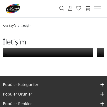
Ana Sayfa
İletişim
İletişim Formu
Sa
İletişim
Popüler Kategoriler
İç Cephe Boyaları
Popüler Ürünler
Dış Cephe Boyaları
Momento Silan
Popüler Renkler