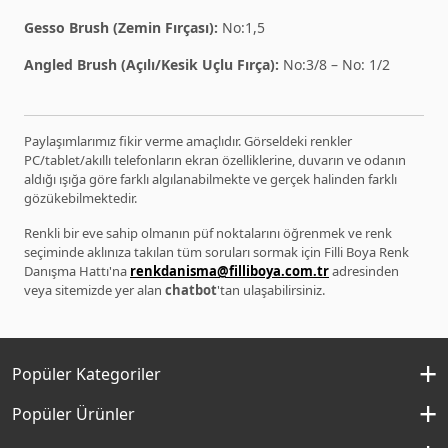
Gesso Brush (Zemin Fırçası):
No:1,5
Angled Brush (Açılı/Kesik Uçlu Fırça):
No:3/8 – No: 1/2
Paylaşımlarımız fikir verme amaçlıdır. Görseldeki renkler
PC/tablet/akıllı telefonların ekran özelliklerine, duvarın ve odanın
aldığı ışığa göre farklı algılanabilmekte ve gerçek halinden farklı
gözükebilmektedir.
Renkli bir eve sahip olmanın püf noktalarını öğrenmek ve renk
seçiminde aklınıza takılan tüm soruları sormak için Filli Boya Renk
Danışma Hattı'na
renkdanisma@filliboya.com.tr
adresinden
veya sitemizde yer alan
chatbot
'tan ulaşabilirsiniz.
Popüler Kategoriler
İç Cephe Boyaları
Popüler Ürünler
Dış Cephe Boyaları
Momento Silan