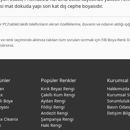
ksi mat dokuda yapı son kat dış cephe boyasıdır.
 PC/tablet/akıllı telefonların ekran özelliklerine, duvarın ve odanın aldığı ışı
ve renk seçiminde aklınıza takılan tüm soruları sormak için Filli Boya Renk
ilirsiniz.
ünler
Popüler Renkler
Kurumsal
an
Kırık Beyaz Rengi
Hakkımızda
ax
Çakıllı Kum Rengi
Kurumsal S
ğlı Boya
Aydan Rengi
Sorumluluk
oyası
Fildişi Rengi
Basın Odas
Andezit Rengi
İletişim Bil
 Cleanix
Şampanya Rengi
k
Haki Rengi