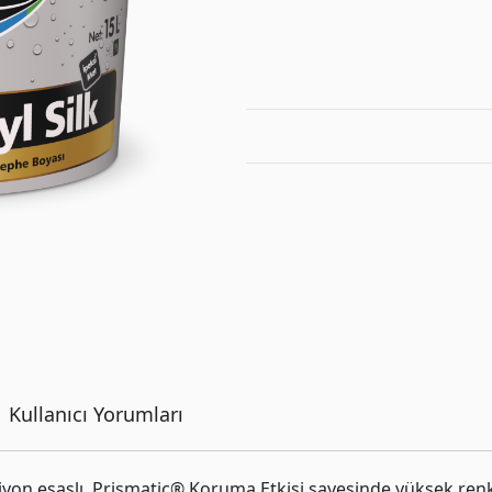
Kullanıcı Yorumları
lsiyon esaslı, Prismatic® Koruma Etkisi sayesinde yüksek ren