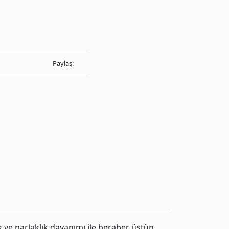
Paylaş:
k ve parlaklık dayanımı ile beraber üstün