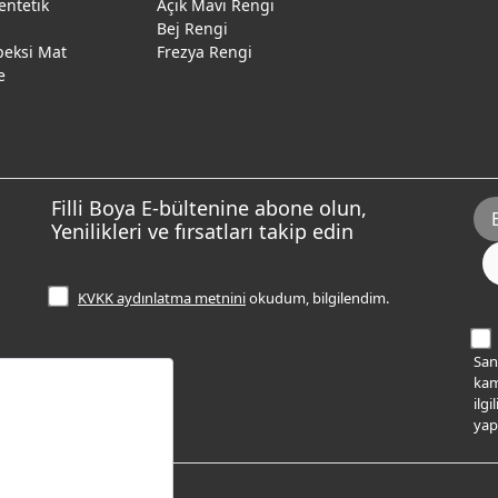
entetik
Açık Mavi Rengi
Bej Rengi
peksi Mat
Frezya Rengi
e
Filli Boya E-bültenine abone olun,
Yenilikleri ve fırsatları takip edin
KVKK aydınlatma metnini
okudum, bilgilendim.
Sana
kam
ilg
yap