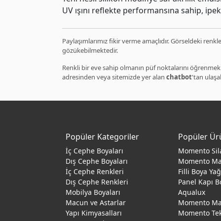
UV ışını reflekte performansına sahip, ipe
Paylaşımlarımız fikir verme amaçlıdır. Görseldeki renkler
gözükebilmektedir.
Renkli bir eve sahip olmanın püf noktalarını öğrenmek 
adresinden veya sitemizde yer alan
chatbot
'tan ulaşab
Popüler Kategoriler
Popüler Ür
İç Cephe Boyaları
Momento Sil
Dış Cephe Boyaları
Momento M
İç Cephe Renkleri
Filli Boya Ya
Dış Cephe Renkleri
Panel Kapı B
Mobilya Boyaları
Aqualux
Macun ve Astarlar
Momento Max
Yapı Kimyasalları
Momento Te