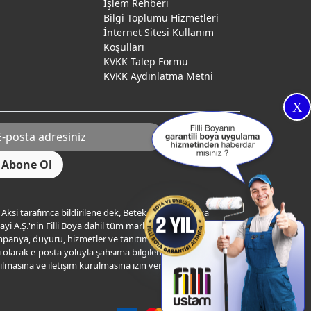
İşlem Rehberi
Bilgi Toplumu Hizmetleri
İnternet Sitesi Kullanım
Koşulları
KVKK Talep Formu
KVKK Aydınlatma Metni
X
Aksi tarafımca bildirilene dek, Betek Boya ve Kimya
yi A.Ş.'nin Filli Boya dahil tüm markaları ile ilgili
panya, duyuru, hizmetler ve tanıtım faaliyetleri vb. ile
ili olarak e-posta yoluyla şahsıma bilgilendirme
ılmasına ve iletişim kurulmasına izin veriyorum.