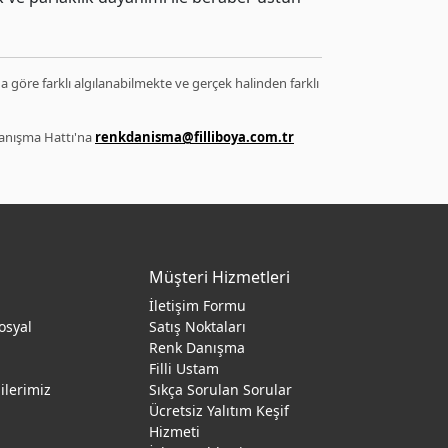
ğa göre farklı algılanabilmekte ve gerçek halinden farklı
 Danışma Hattı'na
renkdanisma@filliboya.com.tr
Müşteri Hizmetleri
İletişim Formu
osyal
Satış Noktaları
Renk Danışma
ı
Filli Ustam
gilerimiz
Sıkça Sorulan Sorular
Ücretsiz Yalıtım Keşif
Hizmeti