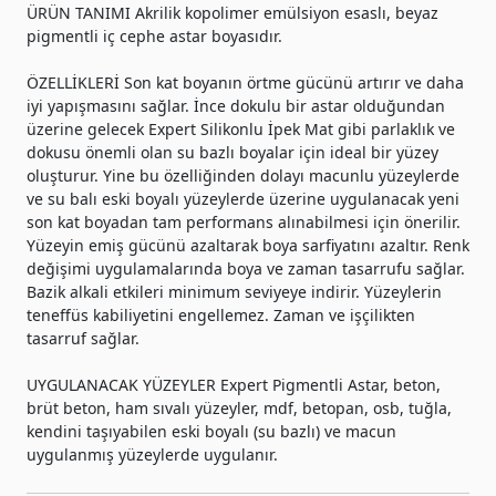
ÜRÜN TANIMI Akrilik kopolimer emülsiyon esaslı, beyaz
pigmentli iç cephe astar boyasıdır.
ÖZELLİKLERİ Son kat boyanın örtme gücünü artırır ve daha
iyi yapışmasını sağlar. İnce dokulu bir astar olduğundan
üzerine gelecek Expert Silikonlu İpek Mat gibi parlaklık ve
dokusu önemli olan su bazlı boyalar için ideal bir yüzey
oluşturur. Yine bu özelliğinden dolayı macunlu yüzeylerde
ve su balı eski boyalı yüzeylerde üzerine uygulanacak yeni
son kat boyadan tam performans alınabilmesi için önerilir.
Yüzeyin emiş gücünü azaltarak boya sarfiyatını azaltır. Renk
değişimi uygulamalarında boya ve zaman tasarrufu sağlar.
Bazik alkali etkileri minimum seviyeye indirir. Yüzeylerin
teneffüs kabiliyetini engellemez. Zaman ve işçilikten
tasarruf sağlar.
UYGULANACAK YÜZEYLER Expert Pigmentli Astar, beton,
brüt beton, ham sıvalı yüzeyler, mdf, betopan, osb, tuğla,
kendini taşıyabilen eski boyalı (su bazlı) ve macun
uygulanmış yüzeylerde uygulanır.