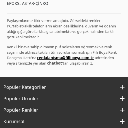
EPOKSİ ASTAR-ÇİNKO
Paylaşımlarımız fikir verme amaçlıdır. Görseldeki renkler
PC/tablet/akıllı telefonların ekran özelliklerine, duvarın ve odanın
aldığı ışığa göre farklı algılanabilmekte ve gerçek halinden farklı
gözükebilmektedir.
Renkli bir eve sahip olmanın püf noktalarını öğrenmek ve renk
seçiminde aklınıza takılan tüm soruları sormak için Filli Boya Renk
Danışma Hattı'na
renkdanisma@filliboya.com.tr
adresinden
veya sitemizde yer alan
chatbot
'tan ulaşabilirsiniz.
Popüler Kategoriler
İç Cephe Boyaları
Popüler Ürünler
Dış Cephe Boyaları
Momento Silan
Popüler Renkler
İç Cephe Renkleri
Momento Max
Kırık Beyaz Rengi
Kurumsal
Dış Cephe Renkleri
Filli Boya Yağlı Boya