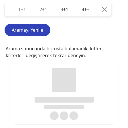
1+1
2+1
3+1
4++
Aramayı Yenile
Arama sonucunda hiç usta bulamadık, lütfen
kriterleri değiştirerek tekrar deneyin.