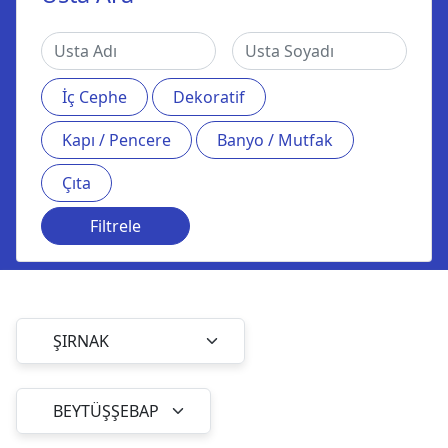
İç Cephe
Dekoratif
Kapı / Pencere
Banyo / Mutfak
Çıta
Filtrele