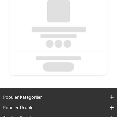
Popüler Kategoriler
İç Cephe Boyaları
Popüler Ürünler
Dış Cephe Boyaları
Momento Silan