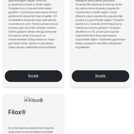
geçirimsizliğini sağlar. Emici dış
özelliğine sahip şeffaf yapıdadır.
yüzeylerde yüksek su iticilik sağlar.
Yüzeyde film tabakası bırakmaz. Emici
Yüzeyleri kuru tutarak kirlenmeleri
dış cephe mineral esaslı yüzeylerde
geciktirir. Çözülmüş tuzlara karşı direnç
mükemmel su iticilik sağlar. Güçlü
göstererek tebeşirlenmeyi engeller. UV
silikonlu yapısı sayesinde uygulandığı
ve alkalilere dayanıklı olup cephelerde
yüzeye su geçirimsizlik sağlar. Yüzeyleri
rutubete son verir. Kireç kusması ve pas
daima kuru tutarak, kirlenmeye karşı
kusması gibi sorunları ortadan kaldırır.
maksimum direnç gösterir. Yüzeyleri
Asidik gazların sebep olduğu kimyasal
alkalilere ve U.V. ye karşı koruyarak
korozyonu önler. Korozyon ve
doğal etkenlere karşı aşınmasına
mukavemetten dolayı betonun hasar
dayanıklılık sağlar. Gözenekli yapısından
görmesini önler. Şişme ve çekmeden
dolayı yüzeylerin teneffüs kabiliyetini
dolayı oluşan çatlamalara karşı etkilidir.
engellemez.
İncele
İncele
Filox®
İç ve dış cephe yüzeylerdeki organik
oluşumlara karşı temizleyici biyolojik