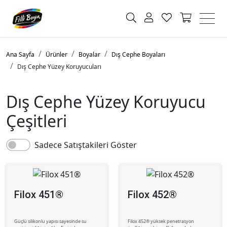
Ana Sayfa
Ürünler
Boyalar
Dış Cephe Boyaları
Dış Cephe Yüzey Koruyucuları
Dış Cephe Yüzey Koruyucu
Çeşitleri
Sadece Satıştakileri Göster
Filox 451®
Filox 452®
Güçlü silikonlu yapısı sayesinde su
Filox 452® yüksek penetrasyon