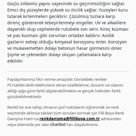
Güçlü silikonlu yapısı sayesinde su geçirimsizliğini sağlar.
Emici dış yüzeylerde yüksek su iticilik sağlar. Yüzeyleri kuru
tutarak kirlenmeleri geciktirir. Çözülmüş tuzlara karşı
direnç göstererek tebeşirlenmeyi engeller. UV ve alkalilere
dayanıklı olup cephelerde rutubete son verir. Kireç kusması
ve pas kusması gibi sorunları ortadan kaldırır. Asidik
gazların sebep olduğu kimyasal korozyonu önler. Korozyon
ve mukavemetten dolayı betonun hasar görmesini önler.
Şişme ve çekmeden dolayı oluşan çatlamalara karşı
etkilidir.
Paylaşımlarımız fikir verme amaçlıdır. Görseldeki renkler
PC/tablet/akıllı telefonların ekran özelliklerine, duvarın ve odanın
aldığı ışığa göre farklı algılanabilmekte ve gerçek halinden farklı
gözükebilmektedir.
Renkli bir eve sahip olmanın püf noktalarını öğrenmek ve renk
seçiminde aklınıza takılan tüm soruları sormak için Filli Boya Renk
Danışma Hattı'na
renkdanisma@filliboya.com.tr
adresinden
veya sitemizde yer alan
chatbot
'tan ulaşabilirsiniz.