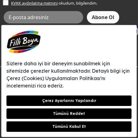
KVKK aydınlatma metnini
okudum, bilgilendim.
Bilgi Toplumu Hizmetleri
İnternet Sitesi Kullanım Koşulları
KVKK Talep Formu
X
KVKK Aydınlatma Metni
Aksi tarafımca bildirilene dek, Betek Boya ve Kimya Sanayi A.Ş.'nin
Filli Boya dahil tüm markaları ile ilgili kampanya, duyuru, hizmetler ve
tanıtım faaliyetleri vb. ile ilgili olarak e-posta yoluyla şahsıma
bilgilendirme yapılmasına ve iletişim kurulmasına izin veriyorum.
© Filli Boya 2026. Tüm Hakları Saklıdır.