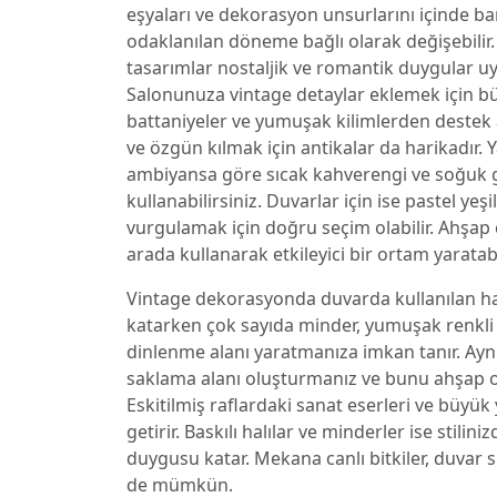
eşyaları ve dekorasyon unsurlarını içinde bar
odaklanılan döneme bağlı olarak değişebilir. Ö
tasarımlar nostaljik ve romantik duygular uya
Salonunuza vintage detaylar eklemek için büy
battaniyeler ve yumuşak kilimlerden destek
ve özgün kılmak için antikalar da harikadır.
ambiyansa göre sıcak kahverengi ve soğuk g
kullanabilirsiniz. Duvarlar için ise pastel yeşi
vurgulamak için doğru seçim olabilir. Ahşap ç
arada kullanarak etkileyici bir ortam yaratabi
Vintage dekorasyonda duvarda kullanılan ha
katarken çok sayıda minder, yumuşak renkli 
dinlenme alanı yaratmanıza imkan tanır. A
saklama alanı oluşturmanız ve bunu ahşap
Eskitilmiş raflardaki sanat eserleri ve büyük y
getirir. Baskılı halılar ve minderler ise sti
duygusu katar. Mekana canlı bitkiler, duvar 
de mümkün.