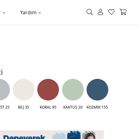
r
Yardım
i
İT 25
BEJ 35
KORAL 95
KAKTÜS 20
KOZMİK 155