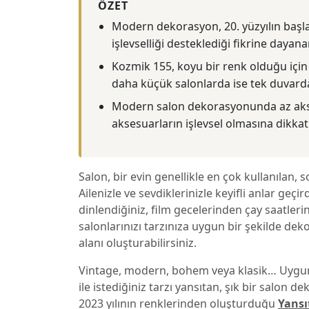
ÖZET
Modern dekorasyon, 20. yüzyılın başl
işlevselliği desteklediği fikrine dayanan
Kozmik 155, koyu bir renk olduğu iç
daha küçük salonlarda ise tek duvarda 
Modern salon dekorasyonunda az akse
aksesuarların işlevsel olmasına dikkat
Salon, bir evin genellikle en çok kullanılan, 
Ailenizle ve sevdiklerinizle keyifli anlar geçir
dinlendiğiniz, film gecelerinden çay saatleri
salonlarınızı tarzınıza uygun bir şekilde dek
alanı oluşturabilirsiniz.
Vintage, modern, bohem veya klasik… Uygun 
ile istediğiniz tarzı yansıtan, şık bir salon de
2023 yılının renklerinden oluşturduğu
Yansı