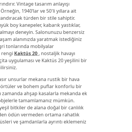
ındırır. Vintage tasarım anlayışı
rneğin, 1940’lar ve 50'li yıllara ait
ndıracak türden bir stile sahiptir.
ük boy kanepeler, kabarık yastıklar,
 almayı deneyin. Salonunuzu benzersiz
 Yaşam alanınızda yaratmak istediğiniz
ri tonlarında mobilyalar
l rengi
Kaktüs 20
, nostaljik havayı
ita uygulaması ve Kaktüs 20 yeşilini bir
lirsiniz.
sır unsurlar mekana rustik bir hava
örtüler ve bohem puflar konforlu bir
ynı zamanda ahşap kasalarla mekanda ek
 objelerle tamamlamanız mümkün.
eşil bitkiler de alana doğal bir canlılık
linizden ödün vermeden ortama rahatlık
süsleri ve şamdanlarla ayrıntı eklemeniz