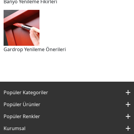
Banyo Yenileme Fikirleri
Gardrop Yenileme Önerileri
Popüler Kategoriler
İç Cephe Boyaları
Popüler Ürünler
Dış Cephe Boyaları
Momento Silan
Popüler Renkler
İç Cephe Renkleri
Momento Max
Kırık Beyaz Rengi
Kurumsal
Dış Cephe Renkleri
Filli Boya Yağlı Boya