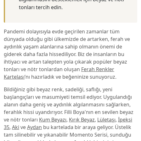
tonları tercih edin.
Pandemi dolayısıyla evde geçirilen zamanlar tüm
dünyada olduğu gibi ülkemizde de artarken, ferah ve
aydınlık yaşam alanlarına sahip olmanın önemi de
giderek daha fazla hissediliyor. Biz de insanların bu
ihtiyacı ve artan talepten yola çıkarak popüler beyaz
tonları ve nötr tonlardan oluşan
Ferah Renkler
Kartelası
’nı hazırladık ve beğeninize sunuyoruz.
Bildiğiniz gibi beyaz renk, sadeliği, saflığı, yeni
başlangıçları ve masumiyeti temsil ediyor. Uygulandığı
alanın daha geniş ve aydınlık algılanmasını sağlarken,
ferahlık hissi uyandırıyor. Filli Boya'nın en sevilen beyaz
ve nötr tonları
Kum Beyazı
,
Kırık Beyaz
,
Lületaşı
,
İpeksi
35
,
Aki
ve
Aydan
bu kartelada bir araya geliyor. Üstelik
tam silinebilir ve yıkanabilir Momento Serisi, sunduğu