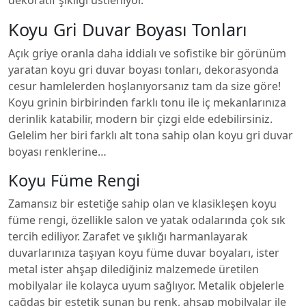
dekoratif şıklığı üstleniyor.
Koyu Gri Duvar Boyası Tonları
Açık griye oranla daha iddialı ve sofistike bir görünüm
yaratan koyu gri duvar boyası tonları, dekorasyonda
cesur hamlelerden hoşlanıyorsanız tam da size göre!
Koyu grinin birbirinden farklı tonu ile iç mekanlarınıza
derinlik katabilir, modern bir çizgi elde edebilirsiniz.
Gelelim her biri farklı alt tona sahip olan koyu gri duvar
boyası renklerine…
Koyu Füme Rengi
Zamansız bir estetiğe sahip olan ve klasikleşen koyu
füme rengi, özellikle salon ve yatak odalarında çok sık
tercih ediliyor. Zarafet ve şıklığı harmanlayarak
duvarlarınıza taşıyan koyu füme duvar boyaları, ister
metal ister ahşap dilediğiniz malzemede üretilen
mobilyalar ile kolayca uyum sağlıyor. Metalik objelerle
çağdaş bir estetik sunan bu renk, ahşap mobilyalar ile