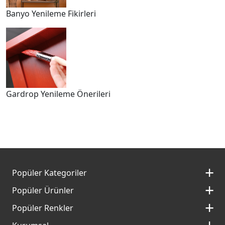
Banyo Yenileme Fikirleri
Gardrop Yenileme Önerileri
Popüler Kategoriler
İç Cephe Boyaları
Popüler Ürünler
Dış Cephe Boyaları
Momento Silan
Popüler Renkler
İç Cephe Renkleri
Momento Max
Kırık Beyaz Rengi
Dış Cephe Renkleri