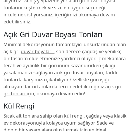
alıyoruz. Geniş yelpazede yer alan gri duvar boyası
tonlarını keşfetmek ve size en uygun seçeneği
incelemek istiyorsanız, içeriğimizi okumaya devam
edebilirsiniz.
Açık Gri Duvar Boyası Tonları
Minimal dekorasyonun tamamlayıcı unsurlarından olan
açık gri
duvar boyaları
, son derece çağdaş ve yenilikçi
bir tasarım elde etmenize yardımcı oluyor. İç mekanlara
ferah ve aydınlık bir görünüm kazandırırken şıklığı
yakalamanızı sağlayan açık gri duvar boyaları, farklı
tonlarda karşımıza çıkabiliyor. Özellikle gün ışığı
almayan dar ortamlarda tercih edebileceğiniz açık gri
gri tonları
için, okumaya devam edin!
Kül Rengi
Sıcak alt tonlara sahip olan kül rengi, çağdaş veya klasik
ev dekorasyonuyla kolayca uyum sağlıyor. Sade ve
dingin bir yaşam alanı oluşturmak için en ideal