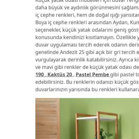
Küçük yatak odası modelleri için duvar reng
daha büyük ve aydınlık görünmesini sağlamak
iç cephe renkleri, hem de doğal ışığı yansıtara
Boya iç cephe renkleri arasından Aydan, Kum 
seçenekler, küçük yatak odalarını geniş göst
konusunda kendinizi kısıtlamayın. Özellikle
duvar uygulaması tercih ederek odanın derinl
genelinde Andezit 25 gibi açık bir gri tercih 
vurgulayarak derinlik katabilirsiniz. Ayrıca k
ve mavi gibi renkler de küçük yatak odası dek
190
,
Kaktüs 20
,
Pastel Pembe
gibi pastel t
edebilirsiniz. Bu renklerin odanızı küçük g
duvarlarınızın yarısında bu renkleri kullana