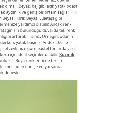
i seçerken en temel hedefiniz, odanın
 olmalı. Beyaz, bej gibi açık yatak odası
k aydınlık ve geniş bir ortam sağlar. Filli
Beyazı, Kırık Beyaz, Lületaşı gibi
ermenize yardımcı olabilir. Ancak renk
 yatağınızın bulunduğu duvarda tek renk
iğini arttırabilirsiniz. Örneğin; odanın
ederken, yatak başınızı Andezit 60 ile
işisel zevkinize göre pastel tonlarda yeşil
oru için ideal seçimler olabilir.
Kozmik
onlu Filli Boya renklerini de tercih
östermesinden endişe ediyorsanız,
rak deneyin.