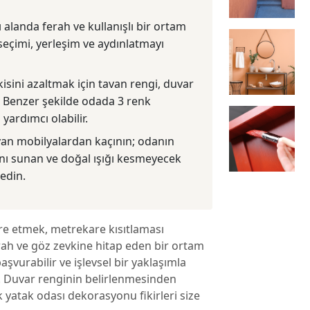
 alanda ferah ve kullanışlı bir ortam
seçimi, yerleşim ve aydınlatmayı
sini azaltmak için tavan rengi, duvar
r. Benzer şekilde odada 3 renk
ardımcı olabilir.
yan mobilyalardan kaçının; odanın
ı sunan ve doğal ışığı kesmeyecek
 edin.
ore etmek, metrekare kısıtlaması
ferah ve göz zevkine hitap eden bir ortam
aşvurabilir ve işlevsel bir yaklaşımla
iz. Duvar renginin belirlenmesinden
yatak odası dekorasyonu fikirleri size