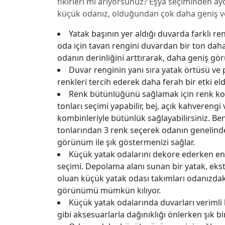
fikirleri mi arıyorsunuz? Eşya seçiminden ayd
küçük odanız, olduğundan çok daha geniş v
Yatak başının yer aldığı duvarda farklı r
oda için tavan rengini duvardan bir ton dah
odanın derinliğini arttırarak, daha geniş gör
Duvar renginin yanı sıra yatak örtüsü ve p
renkleri tercih ederek daha ferah bir etki eld
Renk bütünlüğünü sağlamak için renk kom
tonları seçimi yapabilir, bej, açık kahvereng
kombinleriyle bütünlük sağlayabilirsiniz. Ben
tonlarından 3 renk seçerek odanın genelind
görünüm ile şık göstermenizi sağlar.
Küçük yatak odalarını dekore ederken en
seçimi. Depolama alanı sunan bir yatak, eks
oluan küçük yatak odası takımları odanızdaki
görünümü mümkün kılıyor.
Küçük yatak odalarında duvarları verimli k
gibi aksesuarlarla dağınıklığı önlerken şık b