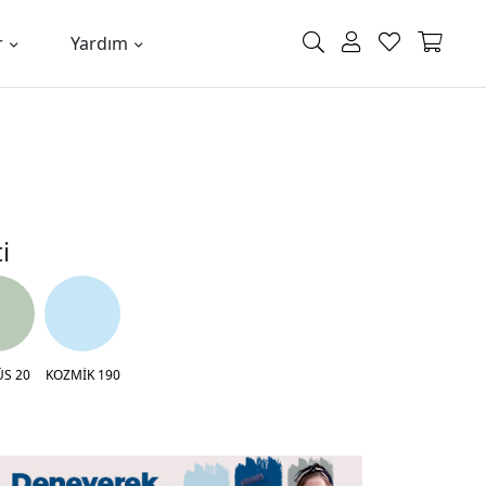
r
Yardım
i
ÜS 20
KOZMİK 190