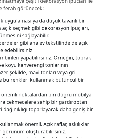
ınlatmaya çeşitli dekorasyon ipuçları ile
e ferah görünecek:
enk uygulaması ya da düşük tavanlı bir
a açık seçmek gibi dekorasyon ipuçları,
ünmesini sağlayabilir.
erdeler gibi ana ev tekstilinde de açık
e edebilirsiniz.
binleri yapabilirsiniz. Örneğin; toprak
i ve koyu kahverengi tonlarının
zer şekilde, mavi tonları veya gri
e bu renkleri kullanmak bütüncül bir
 önemli noktalardan biri doğru mobilya
tra çekmecelere sahip bir gardıroptan
 dağınıklığı toparlayarak daha geniş bir
ullanmak önemli. Açık raflar, askılıklar
ir görünüm oluşturabilirsiniz.