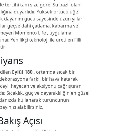
fe
tercihi tam size göre. Su bazlı olan
ığına duyarlıdır. Yüksek örtücülüğe
ek dayanım gücü sayesinde uzun yıllar
 Yıllar geçse dahi çatlama, kabarma ve
irmeyen
Momento Life
, uygulama
r. Yenilikçi teknoloji ile üretilen Filli
ir.
biyans
edilen
Eylül 180
, ortamda sıcak bir
dekorasyona farklı bir hava katarak
enceyi, heyecan ve aksiyonu çağrıştıran
. Sıcaklık, güç ve dayanıklılığın en güzel
k odanızda kullanarak turuncunun
yınızı alabilirsiniz.
Bakış Açısı