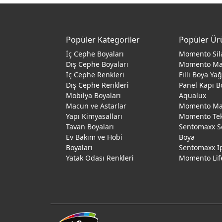
Popüler Kategoriler
Popüler Ür
İç Cephe Boyaları
Momento Sil
Dış Cephe Boyaları
Momento M
İç Cephe Renkleri
Filli Boya Ya
Dış Cephe Renkleri
Panel Kapı B
Mobilya Boyaları
Aqualux
Macun ve Astarlar
Momento Max
Yapı Kimyasalları
Momento Te
Tavan Boyaları
Sentomaxx S
Ev Bakım ve Hobi
Boya
Boyaları
Sentomaxx İ
Yatak Odası Renkleri
Momento Lif