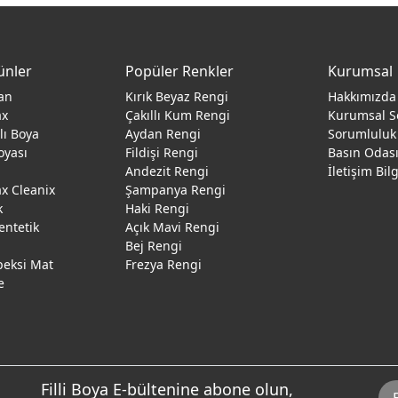
ünler
Popüler Renkler
Kurumsal
an
Kırık Beyaz Rengi
Hakkımızda
ax
Çakıllı Kum Rengi
Kurumsal S
ğlı Boya
Aydan Rengi
Sorumluluk
oyası
Fildişi Rengi
Basın Odas
Andezit Rengi
İletişim Bil
 Cleanix
Şampanya Rengi
k
Haki Rengi
entetik
Açık Mavi Rengi
Bej Rengi
peksi Mat
Frezya Rengi
e
Filli Boya E-bültenine abone olun,