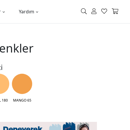
r
Yardım
Renkler
i
L 180
MANGO 65