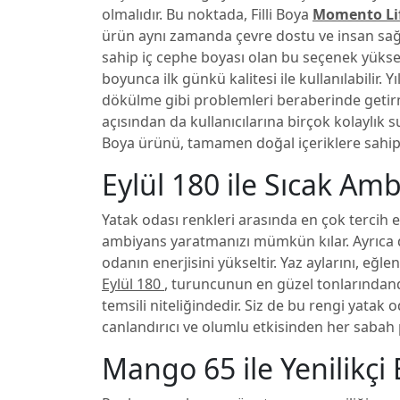
olmalıdır. Bu noktada, Filli Boya
Momento Li
ürün aynı zamanda çevre dostu ve insan sağl
sahip iç cephe boyası olan bu seçenek yüks
boyunca ilk günkü kalitesi ile kullanılabilir.
dökülme gibi problemleri beraberinde get
açısından da kullanıcılarına birçok kolaylık suna
Boya ürünü, tamamen doğal içeriklere sahipt
Eylül 180 ile Sıcak Am
Yatak odası renkleri arasında en çok tercih 
ambiyans yaratmanızı mümkün kılar. Ayrıca 
odanın enerjisini yükseltir. Yaz aylarını, eğl
Eylül 180
, turuncunun en güzel tonlarındandır
temsili niteliğindedir. Siz de bu rengi yata
canlandırıcı ve olumlu etkisinden her sabah pa
Mango 65 ile Yenilikçi 