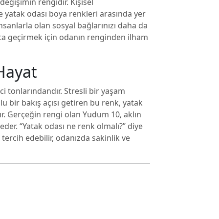
eğişimin rengidir. Kişisel
ve yatak odası boya renkleri arasında yer
sanlarla olan sosyal bağlarınızı daha da
ayata geçirmek için odanın renginden ilham
 Hayat
i tonlarındandır. Stresli bir yaşam
u bir bakış açısı getiren bu renk, yatak
ır. Gerçeğin rengi olan Yudum 10, aklın
adeder. “Yatak odası ne renk olmalı?” diye
tercih edebilir, odanızda sakinlik ve