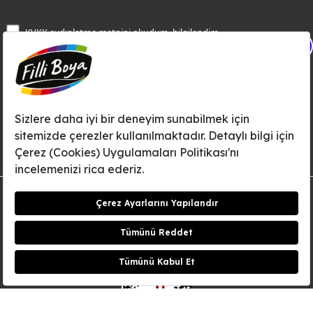
Bej Rengi
İşlem Rehberi
Frezya Rengi
KVKK aydınlatma metnini
okudum, bilgilendim.
Bilgi Toplumu Hizmetleri
X
İnternet Sitesi Kullanım Koşulları
KVKK Talep Formu
KVKK Aydınlatma Metni
Aksi tarafımca bildirilene dek, Betek Boya ve Kimya Sanayi A.Ş.'nin
Filli Boya dahil tüm markaları ile ilgili kampanya, duyuru, hizmetler ve
tanıtım faaliyetleri vb. ile ilgili olarak e-posta yoluyla şahsıma
bilgilendirme yapılmasına ve iletişim kurulmasına izin veriyorum.
© Filli Boya 2026. Tüm Hakları Saklıdır.