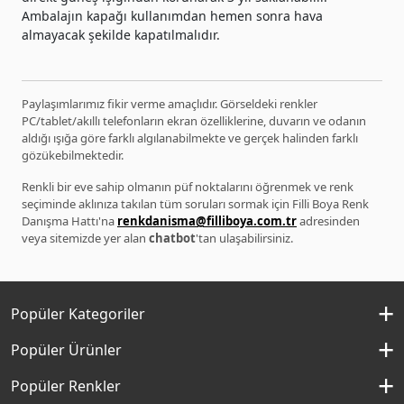
Ambalajın kapağı kullanımdan hemen sonra hava
almayacak şekilde kapatılmalıdır.
Paylaşımlarımız fikir verme amaçlıdır. Görseldeki renkler
PC/tablet/akıllı telefonların ekran özelliklerine, duvarın ve odanın
aldığı ışığa göre farklı algılanabilmekte ve gerçek halinden farklı
gözükebilmektedir.
Renkli bir eve sahip olmanın püf noktalarını öğrenmek ve renk
seçiminde aklınıza takılan tüm soruları sormak için Filli Boya Renk
Danışma Hattı'na
renkdanisma@filliboya.com.tr
adresinden
veya sitemizde yer alan
chatbot
'tan ulaşabilirsiniz.
Popüler Kategoriler
İç Cephe Boyaları
Popüler Ürünler
Dış Cephe Boyaları
Momento Silan
Popüler Renkler
İç Cephe Renkleri