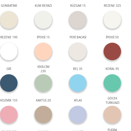
GÜNBATIMI
KUM BEYAZI
RÜZGAR 15
REZENE 325
REZENE 190
İPEKSİ 15
PERİ BACASI
İPEKSİ 50
KIVILCIM
GRİ
BEJ 35
KORAL 95
230
GÖCEK
KOZMİK 155
KAKTÜS 20
ATLAS
TURKUAZI
PUDRA