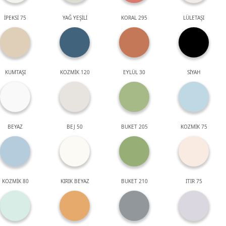
İPEKSİ 75
YAĞ YEŞİLİ
KORAL 295
LÜLETAŞI
KUMTAŞI
KOZMİK 120
EYLÜL 30
SİYAH
BEYAZ
BEJ 50
BUKET 205
KOZMİK 75
KOZMİK 80
KIRIK BEYAZ
BUKET 210
ITIR 75